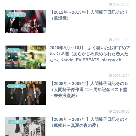
2020.11.30
【2012年～2013年】人間椅子日記その７
人間椅子
（萬燈籠）
2020.11.20
2020年9月～10月 よく聴いたおすすめア
日記
ルバム5選（あらかじめ決められた恋人た
ちへ, Kaede, EVISBEATS, sleepy.ab, 青
葉市子）
2020.10.24
【2008年～2009年】人間椅子日記その５
人間椅子
（人間椅子傑作選 二十周年記念ベスト盤
～未来浪漫派）
2020.06.20
【2006年～2007年】人間椅子日記その４
人間椅子
（瘋痴狂～真夏の夜の夢）