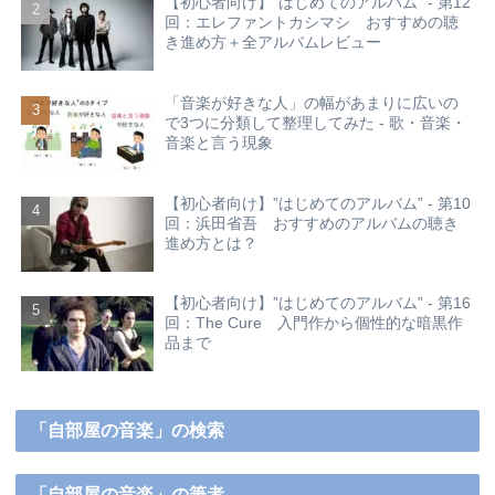
【初心者向け】”はじめてのアルバム” - 第12
回：エレファントカシマシ おすすめの聴
き進め方＋全アルバムレビュー
「音楽が好きな人」の幅があまりに広いの
で3つに分類して整理してみた - 歌・音楽・
音楽と言う現象
【初心者向け】”はじめてのアルバム” - 第10
回：浜田省吾 おすすめのアルバムの聴き
進め方とは？
【初心者向け】”はじめてのアルバム” - 第16
回：The Cure 入門作から個性的な暗黒作
品まで
「自部屋の音楽」の検索
「自部屋の音楽」の筆者