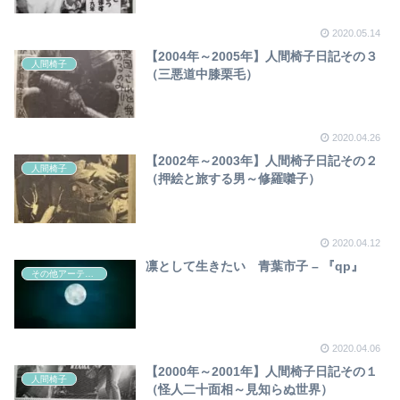
2020.05.14
【2004年～2005年】人間椅子日記その３
人間椅子
（三悪道中膝栗毛）
2020.04.26
【2002年～2003年】人間椅子日記その２
人間椅子
（押絵と旅する男～修羅囃子）
2020.04.12
凛として生きたい 青葉市子 – 『qp』
その他アーティスト
2020.04.06
【2000年～2001年】人間椅子日記その１
人間椅子
（怪人二十面相～見知らぬ世界）