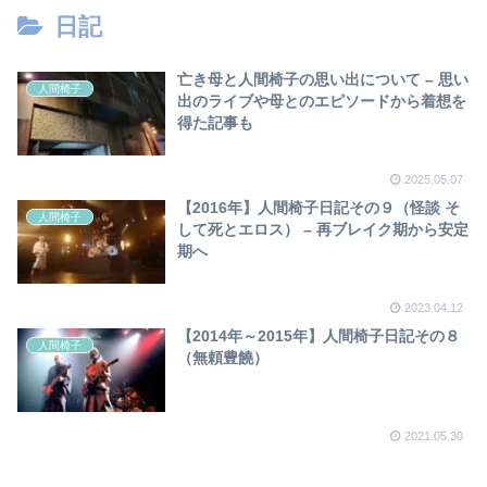
日記
亡き母と人間椅子の思い出について – 思い
人間椅子
出のライブや母とのエピソードから着想を
得た記事も
2025.05.07
【2016年】人間椅子日記その９（怪談 そ
人間椅子
して死とエロス） – 再ブレイク期から安定
期へ
2023.04.12
【2014年～2015年】人間椅子日記その８
人間椅子
（無頼豊饒）
2021.05.30