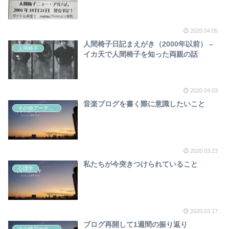
2020.04.05
人間椅子日記まえがき（2000年以前） –
人間椅子
イカ天で人間椅子を知った両親の話
2020.04.03
音楽ブログを書く際に意識したいこと
その他アーティスト
2020.03.23
私たちが今突きつけられていること
心理学
2020.03.17
ブログ再開して1週間の振り返り
その他アーティスト