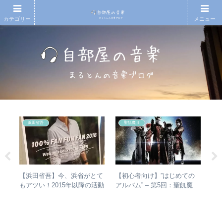
カテゴリー
メニュー
浜田省吾
聖飢魔Ⅱ
アル
【浜田省吾】今、浜省がとて
【初心者向け】”はじめての
や
ング
もアツい！2015年以降の活動
アルバム” – 第5回：聖飢魔
シ
アな
と現在のまとめ
Ⅱ おすすめのベストアルバ
は？
ム、おすすめのオリジナルア
バ
ルバムは？