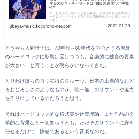
マるのか？ - キーワードは”独自の進化”と”中毒
性”
ずっと気になっていたことがある。今や日本を代表するハ
ードロックバンドとも言える人間椅子のファン層について
である。”ハード...
2022.01.29
jibeya-music.kocorono-net.com
どうやら人間椅子は、70年代～80年代を中心とする海外
のハードロックに影響は受けつつも、音楽的に独自の要素
が大きい、と言うことが明らかになってきた。
とりわけ彼らの持つ独特のグルーヴ、日本の土着的なおど
ろおどろしさのようなものが、唯一無二のサウンドや迫力
を作り出しているのだろうと思う。
それはハードロック的な様式美や音楽理論、また作品の文
学的な背景など一切知らずとも、ただそのサウンドに身を
任せるだけで、快感であるという音楽なのだ。