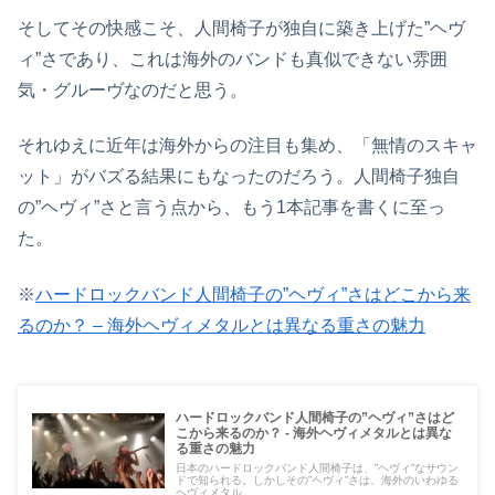
そしてその快感こそ、人間椅子が独自に築き上げた”ヘヴ
ィ”さであり、これは海外のバンドも真似できない雰囲
気・グルーヴなのだと思う。
それゆえに近年は海外からの注目も集め、「無情のスキャ
ット」がバズる結果にもなったのだろう。人間椅子独自
の”ヘヴィ”さと言う点から、もう1本記事を書くに至っ
た。
※
ハードロックバンド人間椅子の”ヘヴィ”さはどこから来
るのか？ – 海外ヘヴィメタルとは異なる重さの魅力
ハードロックバンド人間椅子の”ヘヴィ”さはど
こから来るのか？ - 海外ヘヴィメタルとは異な
る重さの魅力
日本のハードロックバンド人間椅子は、”ヘヴィ”なサウン
ドで知られる。しかしその”ヘヴィ”さは、海外のいわゆる
ヘヴィメタル...