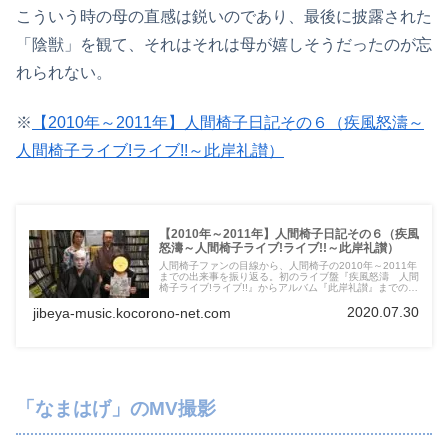
こういう時の母の直感は鋭いのであり、最後に披露された
「陰獣」を観て、それはそれは母が嬉しそうだったのが忘
れられない。
※
【2010年～2011年】人間椅子日記その６（疾風怒濤～
人間椅子ライブ!ライブ!!～此岸礼讃）
【2010年～2011年】人間椅子日記その６（疾風
怒濤～人間椅子ライブ!ライブ!!～此岸礼讃）
人間椅子ファンの目線から、人間椅子の2010年～2011年
までの出来事を振り返る。初のライブ盤『疾風怒濤 人間
椅子ライブ!ライブ!!』からアルバム『此岸礼讃』までの時
期である。ライブへの動員が不思議と増え始めたこの時期
2020.07.30
には、いったい何があったのか？
jibeya-music.kocorono-net.com
「なまはげ」のMV撮影