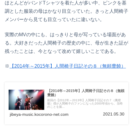
ほとんどがバンドTシャツを着た人が多い中、ピンクを基
調とした服装の母はかなり目立っていた。きっと人間椅子
メンバーから見ても目立っていたに違いない。
実際のMVの中にも、はっきりと母が写っている場面があ
る。大好きだった人間椅子の歴史の中に、母が生きた証が
残ったことは、今となって改めて嬉しいことである。
※
【2014年～2015年】人間椅子日記その８（無頼豊饒）
【2014年～2015年】人間椅子日記その８（無頼
豊饒）
前回の【2012年～2013年】人間椅子日記その７（萬燈
籠）僕が人間椅子のファンになった2000年頃から、当時
のことを振...
2021.05.30
jibeya-music.kocorono-net.com