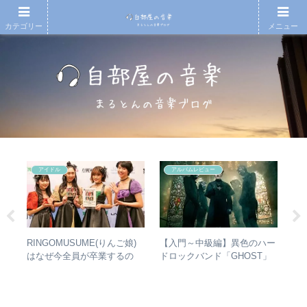
カテゴリー
メニュー
アイドル
アルバムレビュー
の
RINGOMUSUME(りんご娘)
【入門～中級編】異色のハー
【
省
はなぜ今全員が卒業するの
ドロックバンド「GHOST」
も
の聴
か？ – 公式・メンバーコメン
紹介＋全アルバムレビュー
検
トから読み取れること