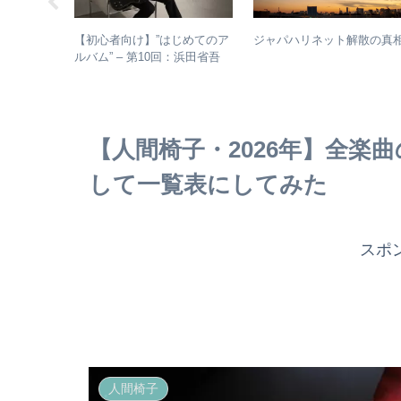
じめてのア
【初心者向け】”はじめてのア
ジャパハリネット解散の真
：人間椅子
ルバム” – 第10回：浜田省吾
盤と全アル
おすすめのアルバムの聴き進
め方とは？
【人間椅子・2026年】全楽
して一覧表にしてみた
スポ
人間椅子