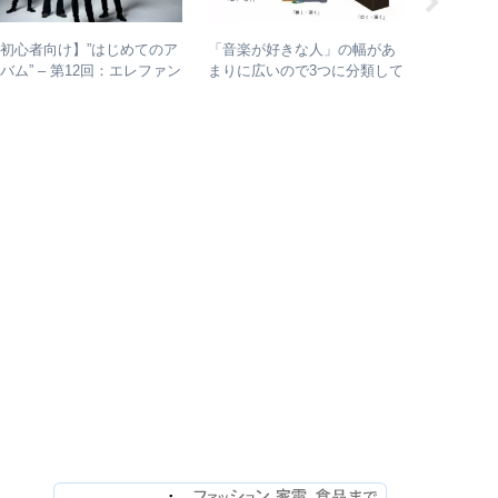
初心者向け】”はじめてのア
エレファ
「音楽が好きな人」の幅があ
バム” – 第12回：エレファン
バム未収録
まりに広いので3つに分類して
トカシマシ おすすめの聴き
ルのカッ
整理してみた – 歌・音楽・音
進め方＋全アルバムレビュー
未発表曲
楽と言う現象