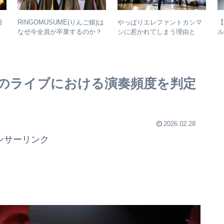
RINGOMUSUME(りんご娘)は
やっぱりエレファントカシマ
【
相
なぜ今全員が卒業するのか？
シに惹かれてしまう理由と
ル
– 公式・メンバーコメントか
は？ – ずっと”未完成”の最強
ら読み取れること
バンドの魅力
曲のライブにおける演奏頻度を判定
2026.02.28
ンサーリンク