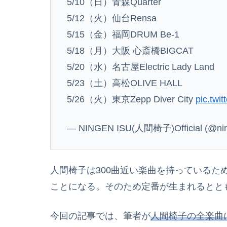
5/10（日）青森Quarter
5/12（火）仙台Rensa
5/15（金）福岡DRUM Be-1
5/18（月）大阪 心斎橋BIGCAT
5/20（水）名古屋Electric Lady Land
5/23（土）高松OLIVE HALL
5/26（火）東京Zepp Diver City
pic.twi
— NINGEN ISU(人間椅子)Official (@ning
人間椅子は300曲近い楽曲を持っているた
ことになる。そのため定番が生まれるとと
今回の記事では、筆者が
人間椅子の全楽曲