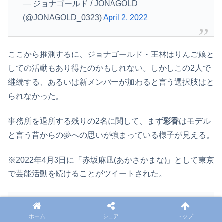
— ジョナゴールド / JONAGOLD
(@JONAGOLD_0323)
April 2, 2022
ここから推測するに、ジョナゴールド・王林はりんご娘と
しての活動もあり得たのかもしれない。しかしこの2人で
継続する、あるいは新メンバーが加わると言う選択肢はと
られなかった。
事務所を退所する残りの2名に関して、まず
彩香
はモデル
と言う昔からの夢への思いが強まっている様子が見える。
※2022年4月3日に「赤坂麻凪(あかさかまな)」として東京
で芸能活動を続けることがツイートされた。
皆さんお元気ですか？
ホーム
シェア
トップ