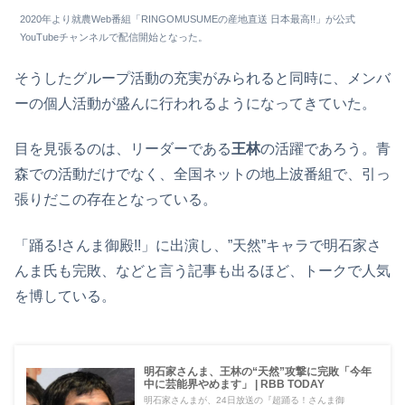
2020年より就農Web番組「RINGOMUSUMEの産地直送 日本最高!!」が公式
YouTubeチャンネルで配信開始となった。
そうしたグループ活動の充実がみられると同時に、メンバ
ーの個人活動が盛んに行われるようになってきていた。
目を見張るのは、リーダーである
王林
の活躍であろう。青
森での活動だけでなく、全国ネットの地上波番組で、引っ
張りだこの存在となっている。
「踊る!さんま御殿!!」に出演し、”天然”キャラで明石家さ
んま氏も完敗、などと言う記事も出るほど、トークで人気
を博している。
明石家さんま、王林の“天然”攻撃に完敗「今年
中に芸能界やめます」 | RBB TODAY
明石家さんまが、24日放送の『超踊る！さんま御