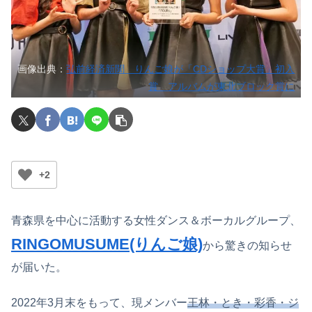
画像出典：
弘前経済新聞 りんご娘が「CDショップ大賞」初入
賞 アルバムが東北ブロック賞に
+2
青森県を中心に活動する女性ダンス＆ボーカルグループ、
RINGOMUSUME(りんご娘)
から驚きの知らせ
が届いた。
2022年3月末をもって、現メンバー
王林・
とき・彩香・ジ