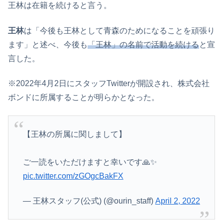
王林は在籍を続けると言う。
王林
は「今後も王林として青森のためになることを頑張り
ます」と述べ、今後も
「王林」の名前で活動を続ける
と宣
言した。
※2022年4月2日にスタッフTwitterが開設され、株式会社
ボンドに所属することが明らかとなった。
【王林の所属に関しまして】
ご一読をいただけますと幸いです🙏✨
pic.twitter.com/zGOgcBakFX
— 王林スタッフ(公式) (@ourin_staff)
April 2, 2022