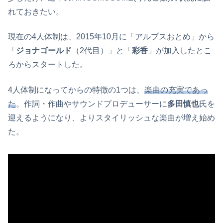
れておきたい。
現在の4人体制は、2015年10月に「アルプスおとめ」から
「
ジョナゴールド
（2代目）」と「
彩香
」が加入したとこ
ろからスタートした。
4人体制になってからの特徴の1つは、
楽曲の充実であっ
た
。作詞・作曲やサウンドプロデューサーに
多田慎也
氏を
迎えるようになり、よりスタイリッシュな楽曲が増え始め
た。