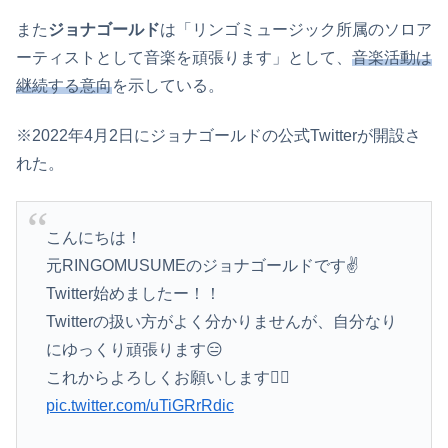
また
ジョナゴールド
は「リンゴミュージック所属のソロア
ーティストとして音楽を頑張ります」として、
音楽活動は
継続する意向
を示している。
※2022年4月2日にジョナゴールドの公式Twitterが開設さ
れた。
こんにちは！
元RINGOMUSUMEのジョナゴールドです✌️
Twitter始めましたー！！
Twitterの扱い方がよく分かりませんが、自分なり
にゆっくり頑張ります😑
これからよろしくお願いします🙇‍♀️
pic.twitter.com/uTiGRrRdic