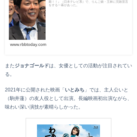
殿！！』（日本テレビ系）で、りんご娘・王林に完敗宣言
をする一幕があった。
www.rbbtoday.com
また
ジョナゴールド
は、女優としての活動が注目されてい
る。
2021年に公開された映画「
いとみち
」では、主人公いと
（駒井蓮）の友人役として出演。長編映画初出演ながら、
味わい深い演技が素晴らしかった。