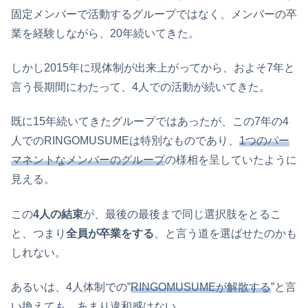
固定メンバーで活動するグループではなく、メンバーの卒
業を経験しながら、20年続いてきた。
しかし2015年に現体制が出来上がってから、およそ7年と
言う長期間にわたって、4人での活動が続いてきた。
既に15年続いてきたグループではあったが、この7年の4
人でのRINGOMUSUMEは特別なものであり、
1つのパー
マネントなメンバーのグループ
の様相を呈していたように
見える。
この
4人の結束
が、最後の最後まで同じ選択肢をとるこ
と、つまり
全員が卒業をする
、と言う道を選ばせたのかも
しれない。
あるいは、4人体制での”
RINGOMUSUMEが解散する
”と言
い換えても、あまり違和感はない。