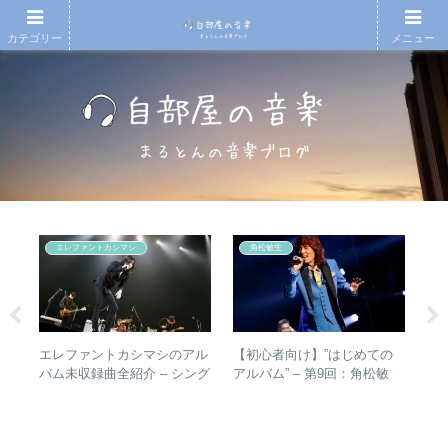
カテゴリー
メニュー
エレファントカシマシ
角松敏生
の
エレファントカシマシのアル
【初心者向け】”はじめての
【
フ
バム未収録曲全紹介 – シング
アルバム” – 第9回：角松敏
も
めの
ルのカップリングからレアな
生 各年代のおすすめ名盤を
と
レビ
未発表曲まで
1枚ずつ選出！