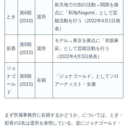
新天地での別の活動
→関西を拠
第6期
点に「和海/Nagomi」として芸
とき
退所
(2010)
能活動を行う（2022年4月1日発
表）
モデル
→東京を拠点に「赤坂麻
第8期
彩香
退所
凪」として芸能活動を行う
(2015)
（2022年4月3日発表）
ジョ
ナゴ
第8期
「ジョナゴールド」として
ソロ
在籍
ール
(2015)
アーティスト・女優
ド
まず所属事務所に在籍するかどうか、については、とき・
彩香の2名は退所を表明している。逆にジョナゴールド・