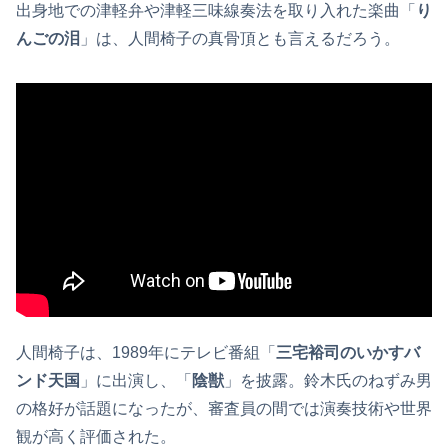
出身地での津軽弁や津軽三味線奏法を取り入れた楽曲「
り
んごの泪
」は、人間椅子の真骨頂とも言えるだろう。
人間椅子は、1989年にテレビ番組「
三宅裕司のいかすバ
ンド天国
」に出演し、「
陰獣
」を披露。鈴木氏のねずみ男
の格好が話題になったが、審査員の間では演奏技術や世界
観が高く評価された。