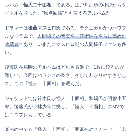
ルバム『
怪人二十面相
』である。江戸川乱歩の小説からタ
イトルを取った、”原点回帰”とも言えるアルバムだ。
ドラマーは
後藤マスヒロ
氏である。テクニカルかつパワフ
ルなドラムで、
人間椅子の音楽性・芸術性をさらに高めた
功績者
であり、いまだにマスヒロ期の人間椅子ファンも多
い。
後藤氏在籍時のアルバムはどれも名盤で、1枚に絞るのが
難しい。今回はバランスの良さ、そしてわかりやすさとし
て、この『怪人二十面相』を選んだ。
ジャケットでは鈴木氏が怪人二十面相、和嶋氏が明智小五
郎、後藤氏が小林少年に扮し、「怪人二十面相」のMVで
はコスプレもしている。
楽曲の中でも「怪人二十面相」「亜麻色のスカーフ」「名