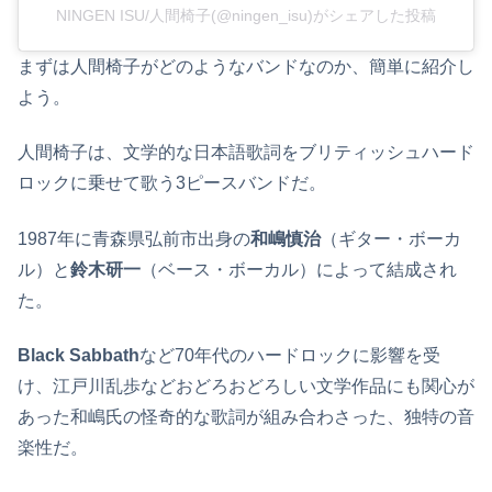
NINGEN ISU/人間椅子(@ningen_isu)がシェアした投稿
まずは人間椅子がどのようなバンドなのか、簡単に紹介し
よう。
人間椅子は、文学的な日本語歌詞をブリティッシュハード
ロックに乗せて歌う3ピースバンドだ。
1987年に青森県弘前市出身の
和嶋慎治
（ギター・ボーカ
ル）と
鈴木研一
（ベース・ボーカル）によって結成され
た。
Black Sabbath
など70年代のハードロックに影響を受
け、江戸川乱歩などおどろおどろしい文学作品にも関心が
あった和嶋氏の怪奇的な歌詞が組み合わさった、独特の音
楽性だ。