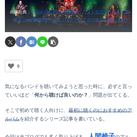
画像出典：
DI:GA ONLINE 人間椅子『バンド生活三十年～人間
椅子三十周年記念ワンマンツアー』ファイナル公演をレポー
ト！
0
気になるバンドを聴いてみようと思った時に、必ずと言っ
ていいほど「
何から聴けば良いのか？
」問題が出てくる。
そこで初めて聴く人向けに、
最初に聴くのにおすすめのア
ルバム
を紹介するシリーズ記事を書いている。
人間椅子
今回は当ブログでも多く取り上げる、
のアル