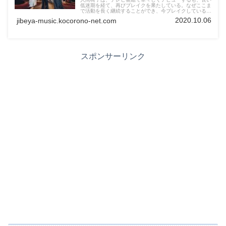
低迷期を経て、再びブレイクを果たしている。なぜここま
で活動を長く継続することができ、今ブレイクしているの
か？その答えは、30年という人間椅子の長い歴史に隠さ
2020.10.06
jibeya-music.kocorono-net.com
れている。
スポンサーリンク