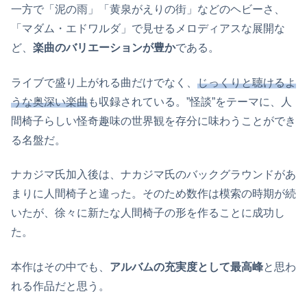
一方で「泥の雨」「黄泉がえりの街」などのヘビーさ、
「マダム・エドワルダ」で見せるメロディアスな展開な
ど、
楽曲のバリエーションが豊か
である。
ライブで盛り上がれる曲だけでなく、
じっくりと聴けるよ
うな奥深い楽曲
も収録されている。”怪談”をテーマに、人
間椅子らしい怪奇趣味の世界観を存分に味わうことができ
る名盤だ。
ナカジマ氏加入後は、ナカジマ氏のバックグラウンドがあ
まりに人間椅子と違った。そのため数作は模索の時期が続
いたが、徐々に新たな人間椅子の形を作ることに成功し
た。
本作はその中でも、
アルバムの充実度として最高峰
と思わ
れる作品だと思う。