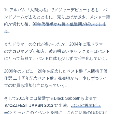
1stアルバム『人間失格』でメジャーデビューするも、バ
ンドブームが去るとともに、売り上げが減少。メジャー契
約が切れた後、
90年代後半から長く低迷期が続いてしま
う
。
またドラマーの交代が多かったが、2004年に現ドラマー
の
ナカジマノブ
が加入。彼の明るいキャラクターはバンド
にとって新鮮で、バンド自体も少しずつ活性化していく。
2009年のデビュー20年を記念したベスト盤『人間椅子傑
作選 二十周年記念ベスト盤』発売頃から、少しずつライ
ブの動員も増加傾向になっていく。
そして2013年には敬愛するBlack Sabbathも出演す
る”
OZZFEST JAPSN 2013
”に出演。
バンド”再デビュ
ー”
となったこのイベントを機に、さらに活動の幅を広げ