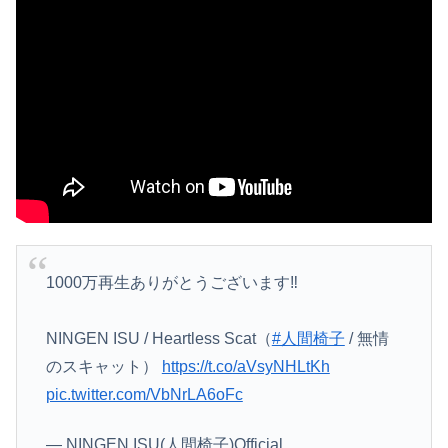
1000万再生ありがとうございます‼️
NINGEN ISU / Heartless Scat（
#人間椅子
/ 無情
のスキャット）
https://t.co/aVsyNHLtKh
pic.twitter.com/VbNrLA6oFc
— NINGEN ISU(人間椅子)Official