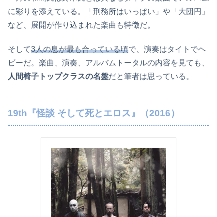
に彩りを添えている。「刑務所はいっぱい」や「大団円」
など、展開が作り込まれた楽曲も特徴だ。
そして
3人の息が最も合っている頃
で、演奏はタイトでヘ
ビーだ。楽曲、演奏、アルバムトータルの内容を見ても、
人間椅子トップクラスの名盤
だと筆者は思っている。
19th『怪談 そして死とエロス』（2016）