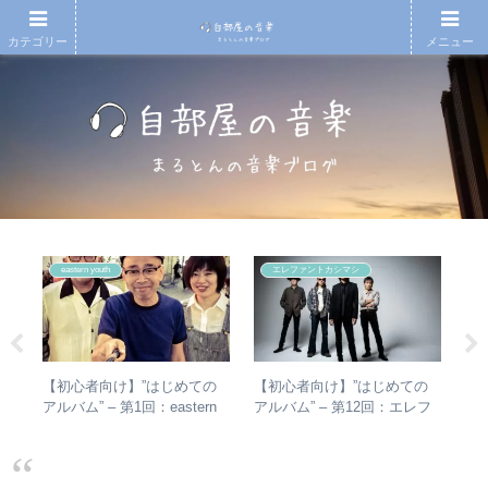
カテゴリー
メニュー
eastern youth
エレファントカシマシ
散～
【初心者向け】”はじめての
【初心者向け】”はじめての
ジ
みを
アルバム” – 第1回：eastern
アルバム” – 第12回：エレフ
動年
youth
ァントカシマシ おすすめの
全紹
聴き進め方＋全アルバムレビ
ュー