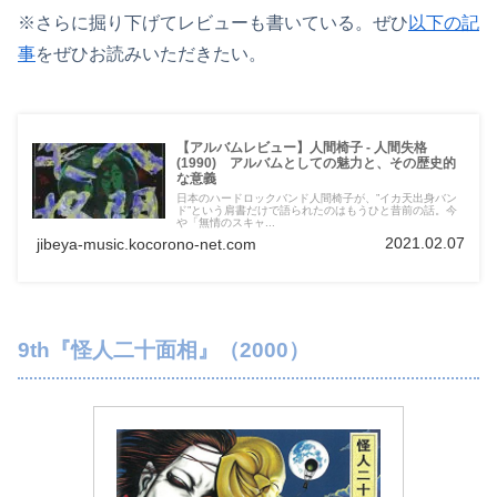
※さらに掘り下げてレビューも書いている。ぜひ
以下の記
事
をぜひお読みいただきたい。
【アルバムレビュー】人間椅子 - 人間失格
(1990) アルバムとしての魅力と、その歴史的
な意義
日本のハードロックバンド人間椅子が、”イカ天出身バン
ド”という肩書だけで語られたのはもうひと昔前の話。今
や「無情のスキャ...
2021.02.07
jibeya-music.kocorono-net.com
9th『怪人二十面相』（2000）