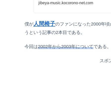
jibeya-music.kocorono-net.com
人間椅子
僕が
のファンになった2000年
うという記事の2本目である。
今回は
2002年から2003年について
である
スポ