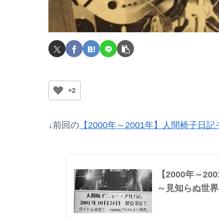
+2
↓前回の
【2000年～2001年】人間椅子
【2000年～2
～見知らぬ世界