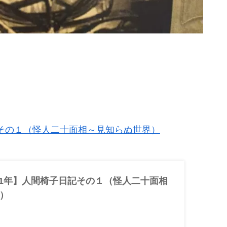
日記その１（怪人二十面相～見知らぬ世界）
001年】人間椅子日記その１（怪人二十面相
）