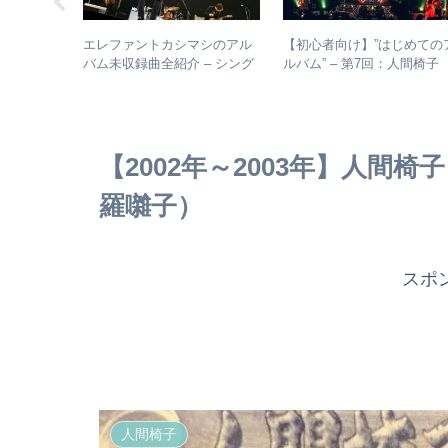
由抜きで人間
エレファントカシマシのアル
【初心者向け】”はじめての
計結果 –
バム未収録曲全紹介 – シング
ルバム” – 第7回：人間椅
・傾向分析
ルのカップリングからレアな
絶対おすすめの名盤と全ア
未発表曲まで
バムレビューも
【2002年～2003年】人間
羅囃子）
スポ
人間椅子