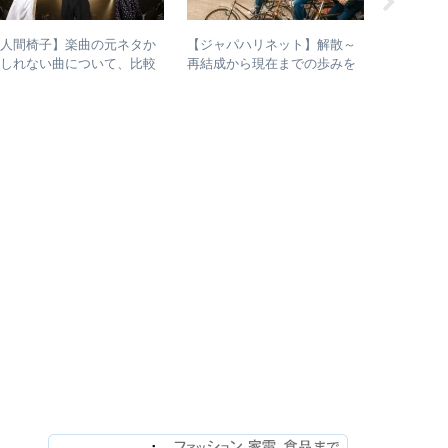
【人間椅子】楽曲の元ネタか
【ジャパハリネット】解散～
【入門～
もしれない曲について、比較
再結成から現在までの歩みを
ドロックバ
検証してみた
振り返る – 再結成後の活動年
介＋全ア
表＆シングル・アルバム全紹
介