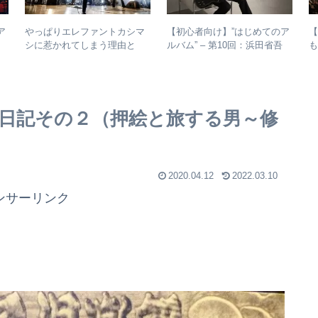
ア
やっぱりエレファントカシマ
【初心者向け】”はじめてのア
子
シに惹かれてしまう理由と
ルバム” – 第10回：浜田省吾
ル
は？ – ずっと”未完成”の最強
おすすめのアルバムの聴き進
バンドの魅力
め方とは？
椅子日記その２（押絵と旅する男～修
2020.04.12
2022.03.10
ンサーリンク