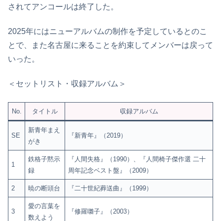
されてアンコールは終了した。
2025年にはニューアルバムの制作を予定しているとのこ
とで、また名古屋に来ることを約束してメンバーは戻って
いった。
＜セットリスト・収録アルバム＞
No.
タイトル
収録アルバム
新青年まえ
SE
『新青年』（2019）
がき
鉄格子黙示
『人間失格』（1990）、『人間椅子傑作選 二十
1
録
周年記念ベスト盤』（2009）
2
暁の断頭台
『二十世紀葬送曲』（1999）
愛の言葉を
3
『修羅囃子』（2003）
数えよう