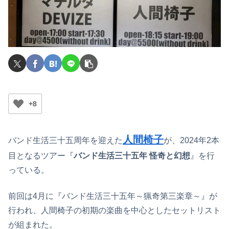
+8
人間椅子
バンド生活三十五周年を迎えた
が、2024年2本
目となるツアー『
バンド生活三十五年 怪奇と幻想
』を行
っている。
前回は4月に『バンド生活三十五年～猟奇第三楽章～』が
行われ、人間椅子の初期の楽曲を中心としたセットリスト
が組まれた。