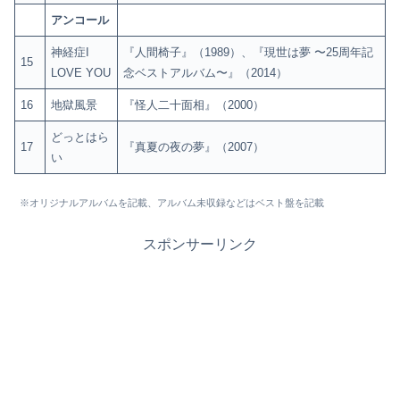
アンコール
神経症I
『人間椅子』（1989）、『現世は夢 〜25周年記
15
LOVE YOU
念ベストアルバム〜』（2014）
16
地獄風景
『怪人二十面相』（2000）
どっとはら
17
『真夏の夜の夢』（2007）
い
※オリジナルアルバムを記載、アルバム未収録などはベスト盤を記載
スポンサーリンク