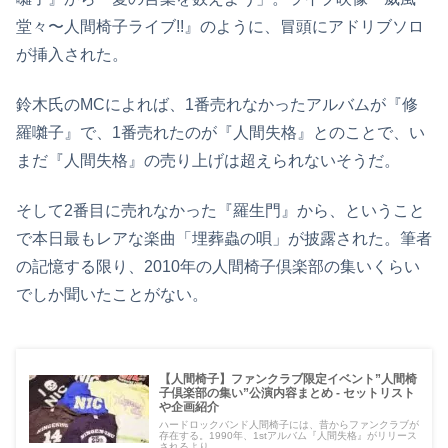
堂々〜人間椅子ライブ!!』のように、冒頭にアドリブソロ
が挿入された。
鈴木氏のMCによれば、1番売れなかったアルバムが『修
羅囃子』で、1番売れたのが『人間失格』とのことで、い
まだ『人間失格』の売り上げは超えられないそうだ。
そして2番目に売れなかった『羅生門』から、ということ
で本日最もレアな楽曲「埋葬蟲の唄」が披露された。筆者
の記憶する限り、2010年の人間椅子倶楽部の集いくらい
でしか聞いたことがない。
【人間椅子】ファンクラブ限定イベント”人間椅
子倶楽部の集い”公演内容まとめ - セットリスト
や企画紹介
ハードロックバンド人間椅子には、昔からファンクラブが
存在する。1990年、1stアルバム『人間失格』がリリース
されるより...