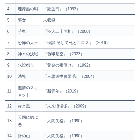
4
埋葬蟲の唄
『羅生門』（1993）
5
夢女
未収録
6
芋虫
『怪人二十面相』（2000）
7
恐怖の大王
『怪談 そして死とエロス』（2016）
8
神々の決戦
『色即是空』（2023）
9
水没都市
『黄金の夜明け』（1992）
10
洗礼
『三悪道中膝栗毛』（2004）
無情のスキ
11
『新青年』（2019）
ャット
12
赤と黒
『未来浪漫派』（2009）
天国に結ぶ
13
『人間失格』（1990）
恋
14
針の山
『人間失格』（1990）