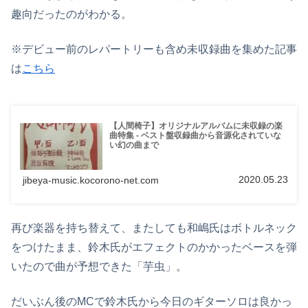
趣向だったのがわかる。
※デビュー前のレパートリーも含め未収録曲を集めた記事
は
こちら
【人間椅子】オリジナルアルバムに未収録の楽
曲特集 - ベスト盤収録曲から音源化されていな
い幻の曲まで
2020.05.23
jibeya-music.kocorono-net.com
再び楽器を持ち替えて、またしても和嶋氏はボトルネック
をつけたまま、鈴木氏がエフェクトのかかったベースを弾
いたので曲が予想できた「芋虫」。
だいぶん後のMCで鈴木氏から今日のギターソロは良かっ