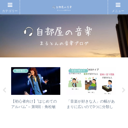
カテゴリー
メニュー
角松敏生
音楽の聴き方
【初心者向け】”はじめての
【
1
「音楽が好きな人」の幅があ
アルバム” – 第9回：角松敏
の
まりに広いので3つに分類し
生 各年代のおすすめ名盤を
的
AD
て整理してみた – 歌・音楽・
1枚ずつ選出！
なぜ
音楽と言う現象
スト