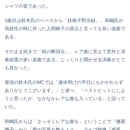
シャツの姿であった。
1曲目は鈴木氏のベースから「鉄格子黙示録」、和嶋氏が
高校生の時に作った人間椅子の原点と言っても良い楽曲で
ある。
そのまま続きで「暁の断頭台」、レア曲に見えて意外と演
奏頻度の多い楽曲である。じっくりと聞かせる演奏がとて
も良かった。
冒頭の鈴木氏のMCでは「連休明けの平日にもかかわらず
ありがとうございます。」と述べ、「ベストヒットにしよ
うと思ったが、なかなかレアな曲も入っている」と語って
いた。
和嶋氏からは「さっそくレアな曲を」ということで『修羅
囃子』から「愛の言葉を数えよう」。ライブ映像『威風