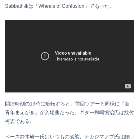
Sabbath曲は「Wheels of Confusion」であった。
開演時刻の19時に暗転すると、前回ツアーと同様に「新
青年まえがき」が入場曲だった。ギター和嶋慎治氏は紋付
袴姿である。
ベース鈴木研一氏はいつもの袈裟、ナカジマノブ氏は鯉口