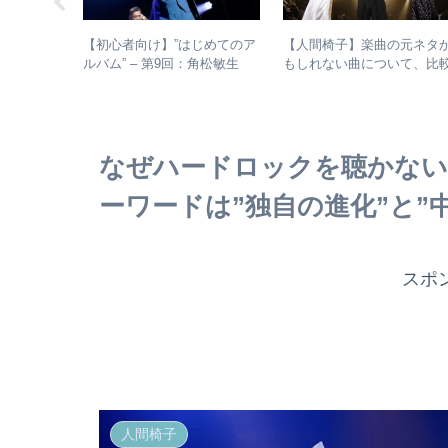
じめてのア
【初心者向け】”はじめてのア
【人間椅子】楽曲の元ネタ
：聖飢魔Ⅱ
ルバム” – 第9回：角松敏生
もしれない曲について、比
アルバム、
各年代のおすすめ名盤を1枚ず
検証してみた
ナルアルバ
つ選出！
なぜハードロックを聴かない
ーワードは”独自の進化”と”
スポ
人間椅子