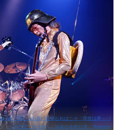
VD / Blu-ray 『苦しみも喜びも夢なればこそ「現世は夢～バ
ンド生活二十五年～」渋谷公会堂公演』 Release