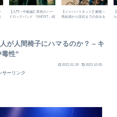
か
【入門～中級編】異色のハー
【ジャパハリネット】解散～
【
較
ドロックバンド「GHOST」紹
再結成から現在までの歩みを
ル
介＋全アルバムレビュー
振り返る – 再結成後の活動年
表＆シングル・アルバム全紹
介
人が人間椅子にハマるのか？ – キ
中毒性”
2022.01.29
2023.10.05
ンサーリンク