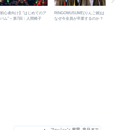
初心者向け】”はじめてのア
RINGOMUSUME(りんご娘)は
【人間椅
バム” – 第7回：人間椅子
なぜ今全員が卒業するのか？
のスキャ
絶対おすすめの名盤と全アル
– 公式・メンバーコメントか
的に掘り
バムレビューも
ら読み取れること