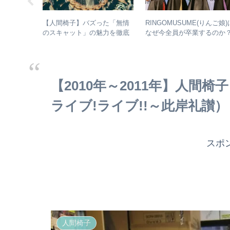
マシのアル
【人間椅子】バズった「無情
RINGOMUSUME(りんご娘)
– シング
のスキャット」の魅力を徹底
なぜ今全員が卒業するのか
からレアな
的に掘り下げてみた
– 公式・メンバーコメント
ら読み取れること
【2010年～2011年】人間
ライブ!ライブ!!～此岸礼讃）
スポ
人間椅子