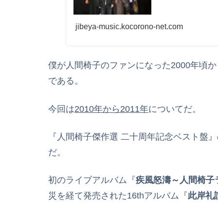
jibeya-music.kocorono-net.com
僕が人間椅子のファンになった2000年頃
である。
今回は
2010年から2011年
についてだ。
『人間椅子傑作選 二十周年記念ベスト盤
だ。
初のライブアルバム『
疾風怒濤～人間椅子ラ
災を経て発売された16thアルバム『
此岸礼