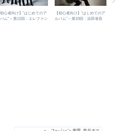
初心者向け】”はじめてのア
【初心者向け】”はじめてのア
「音楽が
バム” – 第12回：エレファン
ルバム” – 第10回：浜田省吾
まりに広
トカシマシ おすすめの聴き
おすすめのアルバムの聴き進
整理してみ
進め方＋全アルバムレビュー
め方とは？
楽と言う