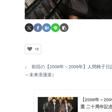
+2
↓ 前回の【2008年～2009年】人間椅
～未来浪漫派）
【2008年～2
選 二十周年記