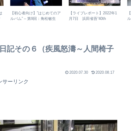
は
【初心者向け】”はじめてのア
【
【ライブレポート】2022年1
？
ルバム” – 第9回：角松敏生
ル
月7日 浜田省吾”40th
か
各年代のおすすめ名盤を1枚ず
Anniversary ON THE ROAD
つ選出！
2022 LIVE at 武道館” – なぜ
今、武道館再現セットリスト
でライブを行ったのか？
椅子日記その６（疾風怒濤～人間椅子
2020.07.30
2020.08.17
ンサーリンク