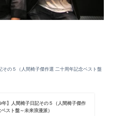
子日記その５（人間椅子傑作選 二十周年記念ベスト盤
009年】人間椅子日記その５（人間椅子傑作
念ベスト盤～未来浪漫派）