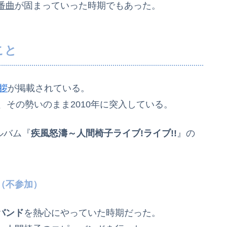
番曲
が固まっていった時期でもあった。
こと
拶
が掲載されている。
、その勢いのまま2010年に突入している。
ルバム『
疾風怒濤～人間椅子ライブ!ライブ!!
』の
（不参加）
バンド
を熱心にやっていた時期だった。