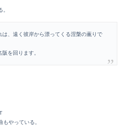
る。
れは、遠く彼岸から漂ってくる涅槃の薫りで
名阪を回ります。
T
曲もやっている。