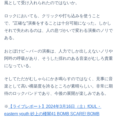
風として受け入れられたのではないか。
ロックにおいても、クリックや打ち込みを使うこと
で、”正確な”演奏をすることは十分可能になった。しかし
それで失われるのは、人の息づかいで変わる演奏のノリで
ある。
おとぼけビ～バ～の演奏は、人力でしか出しえないノリや
阿吽の呼吸があり、そうした揺れのある音楽がむしろ貴重
になっている。
そしてただがむしゃらにかき鳴らすのではなく、見事に音
楽として高い構築度を誇るところが素晴らしい。非常に期
待のロックバンドであり、今後の展開が楽しみである。
※
【ライブレポート】2024年3月16日（土）fOUL・
eastern youth 砂上の楼閣41 BOMB SCARE! BOMB