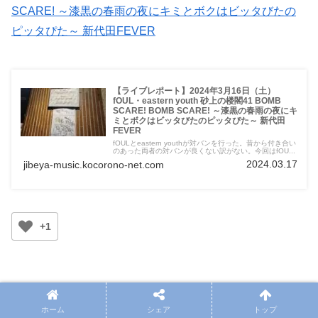
SCARE! ～漆黒の春雨の夜にキミとボクはビッタびたの
ピッタぴた～ 新代田FEVER
【ライブレポート】2024年3月16日（土）
fOUL・eastern youth 砂上の楼閣41 BOMB
SCARE! BOMB SCARE! ～漆黒の春雨の夜にキ
ミとボクはビッタびたのピッタぴた～ 新代田
FEVER
fOULとeastern youthが対バンを行った。昔から付き合い
のあった両者の対バンが良くない訳がない。今回はfOU...
2024.03.17
jibeya-music.kocorono-net.com
+1
ホーム
シェア
トップ