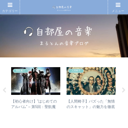
カテゴリー
メニュー
聖飢魔Ⅱ
人間椅子
の
【初心者向け】”はじめての
【人間椅子】バズった「無情
【
椅
アルバム” – 第5回：聖飢魔
のスキャット」の魅力を徹底
ド
と全
Ⅱ おすすめのベストアルバ
的に掘り下げてみた
紹
ム、おすすめのオリジナルア
ルバムは？