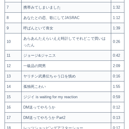
7
携帯みてしまいました
1:32
8
あなたとの恋、歌にしてJASRAC
1:12
9
呼ばんといて喪女
1:39
あらあんたえらいええ時計してそれどこで買いは
10
0:26
ったん
11
ジョージ&ジャニス
0:42
12
一級品の間男
2:09
13
ヤリチン武勇伝ちゃう口を慎め
0:16
14
孤独死こわい
1:55
15
ジジイ is waiting for my reaction
0:59
16
DM送ってやろうか
0:12
17
DM送ってやろうか Part2
0:13
18
レッツショッピングアフターショー
0:17