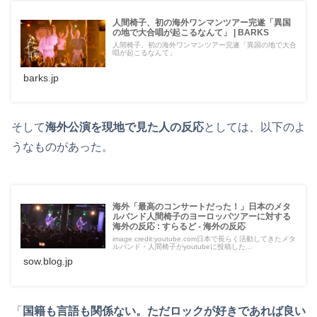
人間椅子、初の海外ワンマンツアー完遂「異国
の地で大合唱が起こるなんて」 | BARKS
人間椅子、初の海外ワンマンツアー完遂「異国の地で大合
唱が起こるなんて」
barks.jp
そして
海外公演を現地で見た人の反応
としては、以下のよ
うなものがあった。
海外「最高のコンサートだった！」日本のメタ
ルバンド人間椅子のヨーロッパツアーに対する
海外の反応 : すらるど - 海外の反応
image credit:youtube.com日本で長らく活動してきたメタ
ルバンド・人間椅子がyoutubeに投稿した...
sow.blog.jp
「
国籍も言語も関係ない。ただロックが好きであれば良い