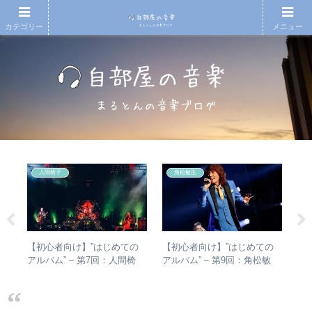
カテゴリー
メニュー
人間椅子
角松敏生
ハー
【初心者向け】”はじめての
【初心者向け】”はじめての
【
」
アルバム” – 第7回：人間椅
アルバム” – 第9回：角松敏
アル
ー
子 絶対おすすめの名盤と全
生 各年代のおすすめ名盤を
吾
アルバムレビューも
1枚ずつ選出！
き