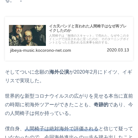
る。 ↓
イカ天バンドと言われた人間椅子はなぜ再ブレ
イクしたのか
人間椅子は「無情のスキャット」で売れた。なぜ今このタ
イミングで注目されるに至ったのか、そのターニングポイ
ントとなったと思われる出来事を紹介する。
2020.03.13
jibeya-music.kocorono-net.com
そしてついに念願の
海外公演
が2020年2月にドイツ、イギ
リスで実現した。
世界的な新型コロナウイルスの広がりを見せる本当に直前
の時期に初海外ツアーができたことも、
奇跡的
であり、今
の人間椅子は何か持っている。
僕自身、
人間椅子は絶対海外で評価される
と信じて疑って
いなかったので、今回海外進出への一歩を踏み出したこと