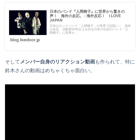
日本のバンド『人間椅子』に世界から驚きの
声！ 海外の反応。 : 海外反応！ I LOVE
JAPAN
日本のロックバンド「人間椅子」が世界で話題に！ 海外
の反応。活動歴30年以上を誇る日本の伝説のバンド『人
間椅子』に世界か...
blog.livedoor.jp
そして
メンバー自身のリアクション動画
も作られて、特に
鈴木さんの動画はめちゃくちゃ面白い。