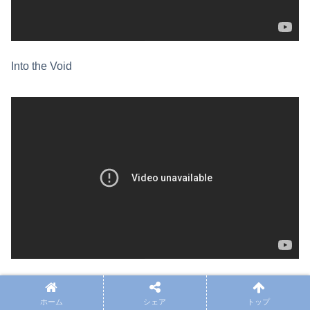
Into the Void
人間椅子はこういったオマージュを、ちょこっとやってみ
たという話ではない。
31年間ずっとやってきたのだ
。
ホーム
シェア
トップ