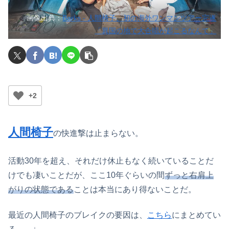
画像出典：
Barks - 人間椅子、初の海外ワンマンツアー完遂
「異国の地で大合唱が起こるなんて」
+2
人間椅子
の快進撃は止まらない。
活動30年を超え、それだけ休止もなく続いていることだ
けでも凄いことだが、ここ10年ぐらいの間
ずっと右肩上
がりの状態である
ことは本当にあり得ないことだ。
最近の人間椅子のブレイクの要因は、
こちら
にまとめてい