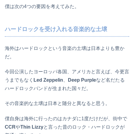
僕は次の4つの要因を考えてみた。
ハードロックを受け入れる音楽的な土壌
海外はハードロックという音楽の土壌は日本よりも豊か
だ。
今回公演したヨーロッパ各国、アメリカと言えば、今更言
うまでもなく
Led Zeppelin
、
Deep Purple
など名だたる
ハードロックバンドが生まれた国々だ。
その音楽的な土壌は日本と随分と異なると思う。
僕自身は海外に行ったのはカナダに1度だけだが、街中で
CCR
や
Thin Lizzy
と言った昔のロック・ハードロックが