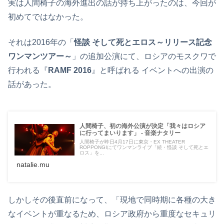
実は人間椅子の海外進出の話が持ち上がったのは、今回が
初めてではなかった。
それは2016年の「
怪談 そして死とエロス～リリース記念
ワンマンツアー～
」の追加公演にて、ロシアのモスクワで
行われる『
RAMF 2016
』と呼ばれる イベントへの出演の
話があった。
人間椅子、初の海外公演が決定「我々はロシア
に行ってまいります」 - 音楽ナタリー
人間椅子が昨日4月17日に東京・EX THEATER
ROPPONGIにてワンマンライブ「続・怪談 そして死とエ
ロス」を...
natalie.mu
しかしその後直前になって、「現地で同時期に各種の大き
なイベントが重なるため、ロシア政府から重度なセキュリ