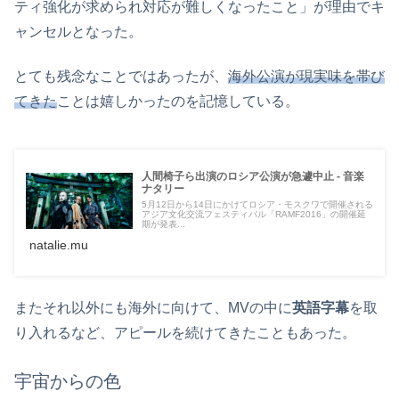
ティ強化が求められ対応が難しくなったこと」が理由でキ
ャンセルとなった。
とても残念なことではあったが、
海外公演が現実味を帯び
てきた
ことは嬉しかったのを記憶している。
人間椅子ら出演のロシア公演が急遽中止 - 音楽
ナタリー
5月12日から14日にかけてロシア・モスクワで開催される
アジア文化交流フェスティバル「RAMF2016」の開催延
期が発表...
natalie.mu
またそれ以外にも海外に向けて、MVの中に
英語字幕
を取
り入れるなど、アピールを続けてきたこともあった。
宇宙からの色