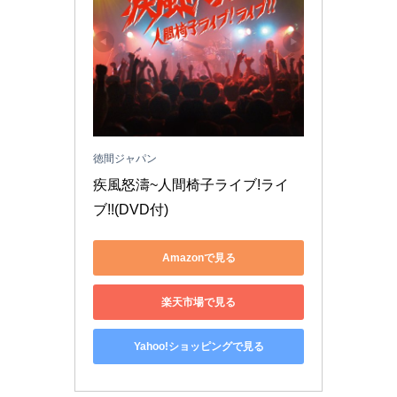
徳間ジャパン
疾風怒濤~人間椅子ライブ!ライ
ブ!!(DVD付)
Amazonで見る
楽天市場で見る
Yahoo!ショッピングで見る