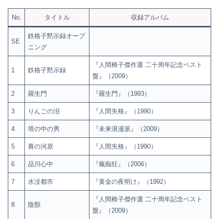
No.
タイトル
収録アルバム
鉄格子黙示録オープ
SE
ニング
『人間椅子傑作選 二十周年記念ベスト
1
鉄格子黙示録
盤』（2009）
2
羅生門
『羅生門』（1993）
3
りんごの泪
『人間失格』（1990）
4
塔の中の男
『未来浪漫派』（2009）
5
賽の河原
『人間失格』（1990）
6
品川心中
『瘋痴狂』（2006）
7
水没都市
『黄金の夜明け』（1992）
『人間椅子傑作選 二十周年記念ベスト
8
陰獣
盤』（2009）