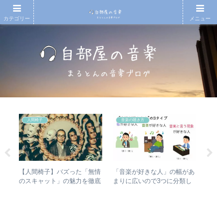
カテゴリー
メニュー
人間椅子
音楽の聴き方
の
【人間椅子】バズった「無情
「音楽が好きな人」の幅があ
【
魔
のスキャット」の魅力を徹底
まりに広いので3つに分類し
月7
ルバ
的に掘り下げてみた
て整理してみた – 歌・音楽・
An
ルア
音楽と言う現象
20
今