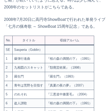
し期」が続いていたように思える。時代は少し飛んで、
2008年のセットリストがこちらである。
2008年7月20日に高円寺ShowBoatで行われた単発ライブ
「七月の猟奇歌 ～ ShowBoat 15周年記念」である。
No.
タイトル
収録アルバム
SE
Sasperia（Goblin）
1
爆弾行進曲
『桜の森の満開の下』（1991）
2
九相図のスキャット
『頽廃芸術展』（1998）
3
羅生門
『羅生門』（1993）
4
青年は荒野を目指す
『真夏の夜の夢』（2007）
5
のれそれ
『三悪道中膝栗毛』（2004）
6
盗人讃歌
『桜の森の満開の下』（1991）