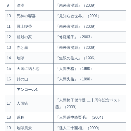
9
深淵
『未来浪漫派』（2009）
10
死神の饗宴
『見知らぬ世界』（2001）
11
冥土喫茶
『未来浪漫派』（2009）
12
相剋の家
『修羅囃子』（2003）
13
赤と黒
『未来浪漫派』（2009）
14
地獄
『無限の住人』（1996）
15
天国に結ぶ恋
『人間失格』（1990）
16
針の山
『人間失格』（1990）
アンコール1
『人間椅子傑作選 二十周年記念ベスト
17
人面瘡
盤』（2009）
18
道程
『三悪道中膝栗毛』（2004）
19
地獄風景
『怪人二十面相』（2000）