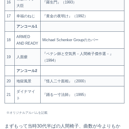
16
『羅生門』（1993）
大臣
17
幸福のねじ
『黄金の夜明け』（1992）
アンコール1
ARMED
18
Michael Schenker Groupのカバー
AND READY
『ペテン師と空気男－人間椅子傑作選－』
19
人面瘡
（1994）
アンコール2
20
地獄風景
『怪人二十面相』（2000）
ダイナマイ
21
『踊る一寸法師』（1995）
ト
※オリジナルアルバムを記載
まずもって当時30代半ばの人間椅子、曲数が今よりもか