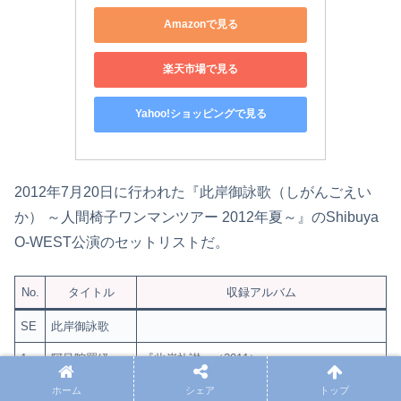
Amazonで見る
楽天市場で見る
Yahoo!ショッピングで見る
2012年7月20日に行われた『此岸御詠歌（しがんごえい
か） ～人間椅子ワンマンツアー 2012年夏～』のShibuya
O-WEST公演のセットリストだ。
No.
タイトル
収録アルバム
SE
此岸御詠歌
1
阿呆陀羅経
『此岸礼讃』（2011）
2
りんごの泪
『人間失格』（1990）
ホーム
シェア
トップ