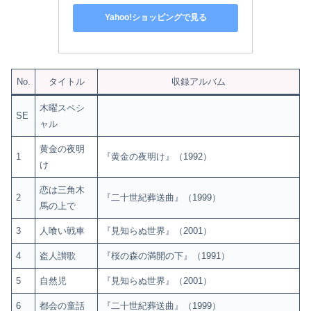
Yahoo!ショッピングで見る
No.
タイトル
収録アルバム
木曜スペシ
SE
ャル
黄金の夜明
1
『黄金の夜明け』（1992）
け
恋は三角木
2
『二十世紀葬送曲』（1999）
馬の上で
3
人喰い戦車
『見知らぬ世界』（2001）
4
盗人讃歌
『桜の森の満開の下』（1991）
5
自然児
『見知らぬ世界』（2001）
6
都会の童話
『二十世紀葬送曲』（1999）