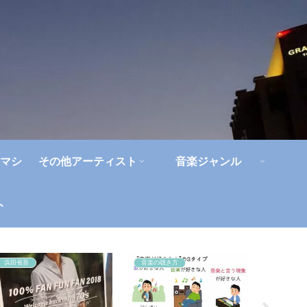
マシ
その他アーティスト
音楽ジャンル
ト
浜田省吾
音楽の聴き方
エレファ