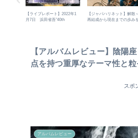
異色のハー
【ジャパハリネット】解散
【ライブレポート】2022年1
HOST」紹
再結成から現在までの歩み
月7日 浜田省吾”40th
ビュー
振り返る – 再結成後の活動
Anniversary ON THE ROAD
表＆シングル・アルバム全
2022 LIVE at 武道館” – なぜ
介
今、武道館再現セットリスト
でライブを行ったのか？
【アルバムレビュー】陰陽座 –
点を持つ重厚なテーマ性と粒
スポ
アルバムレビュー