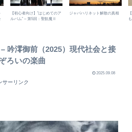
～
【初心者向け】”はじめてのア
ジャパハリネット解散の真相
を
ルバム” – 第5回：聖飢魔Ⅱ
も
年
おすすめのベストアルバム、
紹
おすすめのオリジナルアルバ
ムは？
 吟澪御前（2025）現代社会と接
ぞろいの楽曲
2025.09.08
ンサーリンク