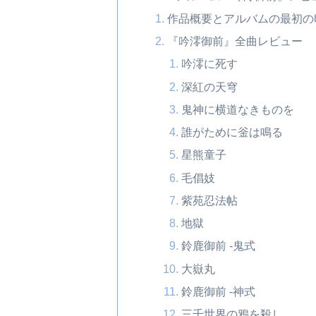
作品概要とアルバムの最初の
『吟澪御前』全曲レビュー
吟澪に死す
深紅の天穹
鬼神に横道なきものを
誰がために釡は鳴る
星熊童子
毛倡妓
紫苑忍法帖
地獄
鈴鹿御前 -鬼式
大嶽丸
鈴鹿御前 -神式
三千世界の鴉を殺し