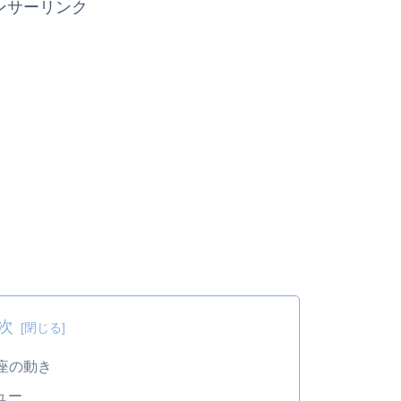
ンサーリンク
次
座の動き
ュー