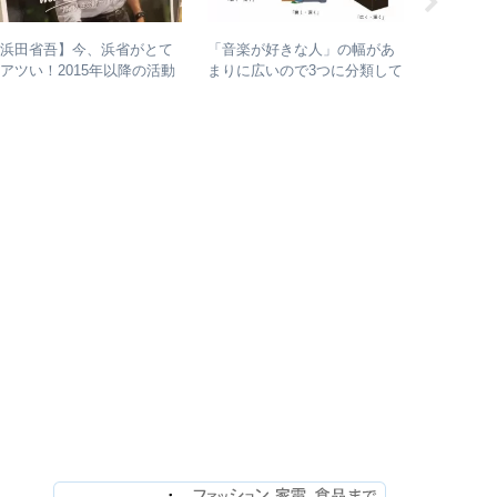
【浜田省吾】今、浜省がとて
やっぱり
「音楽が好きな人」の幅があ
アツい！2015年以降の活動
シに惹か
まりに広いので3つに分類して
と現在のまとめ
は？ – 
整理してみた – 歌・音楽・音
バンドの
楽と言う現象