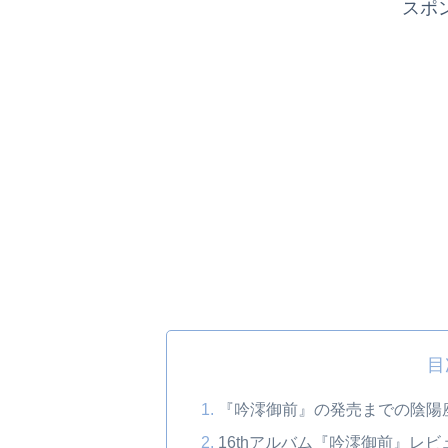
スポ
目
『吟澪御前』の発売までの陰陽
16thアルバム『吟澪御前』レビ