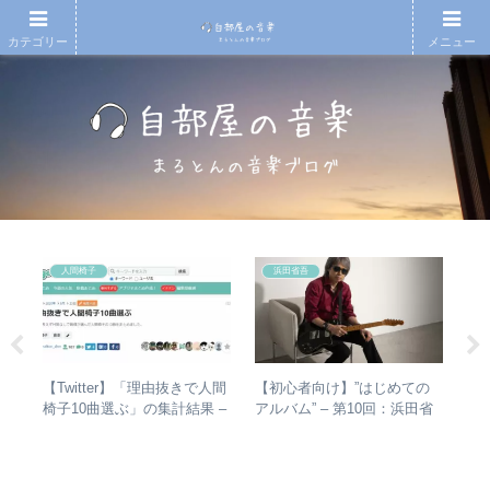
カテゴリー
メニュー
人間椅子
浜田省吾
とて
【Twitter】「理由抜きで人間
【初心者向け】”はじめての
【
活動
椅子10曲選ぶ」の集計結果 –
アルバム” – 第10回：浜田省
アル
人気曲ランキング・傾向分析
吾 おすすめのアルバムの聴
Ⅱ
き進め方とは？
ム
ル