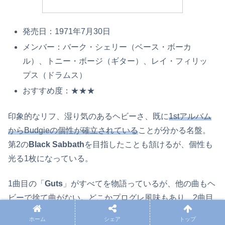
発売日：1971年7月30日
メンバー：バーク・シェリー（ベース・ボーカ
ル）、トニー・ボージ（ギター）、レイ・フィリッ
プス（ドラムス）
おすすめ度：★★★
印象的なリフ、湿り気のあるヘビーさ、既に
1stアルバム
からBudgieの個性が確立されている
ことが分かる名盤。
第2の
Black Sabbath
を目指したことも頷けるが、個性も
光る1枚になっている。
1曲目の「
Guts
」がすべてを物語っているが、他の曲もヘ
ビーで捨て曲がない。どこかプログレ風味もあり、2曲目
の「
Everything in My Heart
」の幻想的なサウンドも素晴
ホーム
シェア
トップ