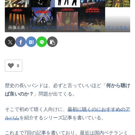
画像出典：
Twitter ディスクユニオンハードロックヘヴィメタル
0
歴史の長いバンドは、必ずと言っていいほど「
何から聴け
ば良いのか？
」問題が出てくる。
そこで初めて聴く人向けに、
最初に聴くのにおすすめのア
ルバム
を紹介するシリーズ記事を書いている。
これまで7回の記事を書いており、最近は国内ベテランミ