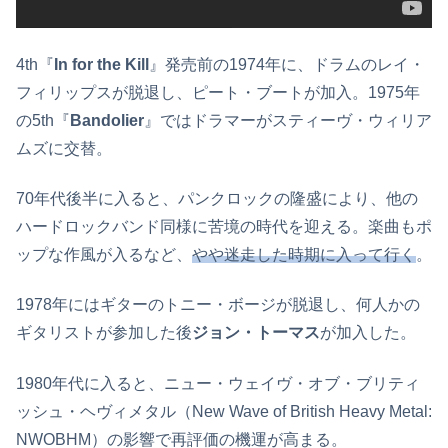
4th『
In for the Kill
』発売前の1974年に、ドラムのレイ・
フィリップスが脱退し、ピート・ブートが加入。1975年
の5th『
Bandolier
』ではドラマーがスティーヴ・ウィリア
ムズに交替。
70年代後半に入ると、パンクロックの隆盛により、他の
ハードロックバンド同様に苦境の時代を迎える。楽曲もポ
ップな作風が入るなど、
やや迷走した時期に入って行く
。
1978年にはギターのトニー・ボージが脱退し、何人かの
ギタリストが参加した後
ジョン・トーマス
が加入した。
1980年代に入ると、ニュー・ウェイヴ・オブ・ブリティ
ッシュ・ヘヴィメタル（New Wave of British Heavy Metal:
NWOBHM）の影響で再評価の機運が高まる。