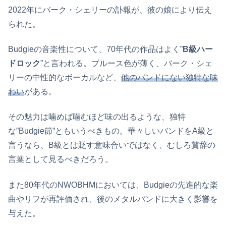
2022年にバーク・シェリーの訃報が、彼の娘により伝え
られた。
Budgieの音楽性について、70年代の作品はよく”
B級ハー
ドロック
”と言われる。ブルース色が薄く、バーク・シェ
リーの中性的なボーカルなど、
他のバンドにない独特な味
わい
がある。
その魅力は噛めば噛むほど味の出るような、独特
な”Budgie節”ともいうべきもの。華々しいバンドをA級と
言うなら、B級とは貶す意味合いではなく、むしろ賛辞の
言葉として見るべきだろう。
また80年代のNWOBHMにおいては、Budgieの先進的な楽
曲やリフが再評価され、後のメタルバンドに大きく影響を
与えた。