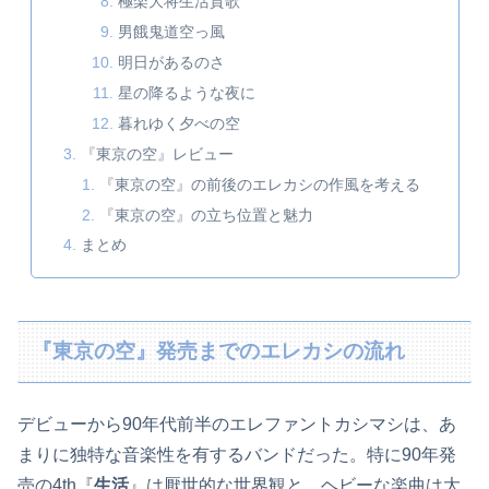
極楽大将生活賛歌
男餓鬼道空っ風
明日があるのさ
星の降るような夜に
暮れゆく夕べの空
『東京の空』レビュー
『東京の空』の前後のエレカシの作風を考える
『東京の空』の立ち位置と魅力
まとめ
『東京の空』発売までのエレカシの流れ
デビューから90年代前半のエレファントカシマシは、あ
まりに独特な音楽性を有するバンドだった。特に90年発
売の4th『
生活
』は厭世的な世界観と、ヘビーな楽曲は大