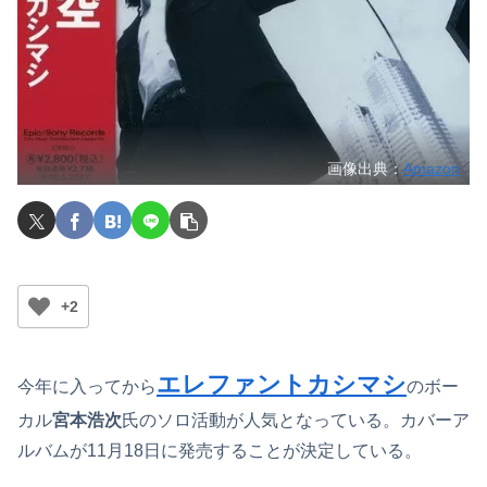
画像出典：
Amazon
+2
エレファントカシマシ
今年に入ってから
のボー
カル
宮本浩次
氏のソロ活動が人気となっている。カバーア
ルバムが11月18日に発売することが決定している。