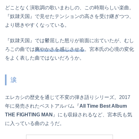
どことなく演歌調の歌いまわしの、この時期らしい楽曲。
『奴隷天国』で見せたテンションの高さを受け継ぎつつ、
より聴きやすくなっている。
『奴隷天国』では鬱屈した怒りが前面に出ていたが、むし
ろこの曲では
爽やかさを感じさせる
。宮本氏の心境の変化
をよく表した曲ではないだろうか。
涙
エレカシの歴史を通じて不変の弾き語りシリーズ。2017
年に発売されたベストアルバム『
All Time Best Album
THE FIGHTING MAN
』にも収録されるなど、宮本氏も気
に入っている曲のようだ。