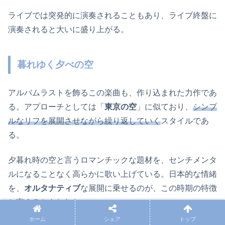
ライブでは突発的に演奏されることもあり、ライブ終盤に
演奏されると大いに盛り上がる。
暮れゆく夕べの空
アルバムラストを飾るこの楽曲も、作り込まれた力作であ
る。アプローチとしては「
東京の空
」に似ており、
シンプ
ルなリフを展開させながら繰り返していく
スタイルであ
る。
夕暮れ時の空と言うロマンチックな題材を、センチメンタ
ルになることなく高らかに歌い上げている。日本的な情緒
を、
オルタナティブ
な展開に乗せるのが、この時期の特徴
と言えるかもしれない。
ホーム
シェア
トップ