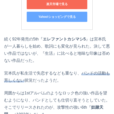
楽天市場で見る
Yahoo!ショッピングで見る
続く92年発売の5th『
エレファントカシマシ5
』は宮本氏
が一人暮らしを始め、歌詞にも変化が見られた。決して悪
い作品ではないが、『生活』に比べると地味な印象は否め
ない作品だった。
宮本氏が私生活で失恋するなども重なり、
バンドの活動も
芳しくない
状況だったようだ。
周囲からは1stアルバムのようなロック色の強い作品を望
むようになり、バンドとしても仕切り直そうとしていた。
そこでリリースされたのが、攻撃性の強い6th『
奴隷天