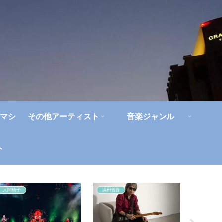
マシ
その他アーティスト
音楽ジャンル
ト
人間椅子
浜田省吾
アルバム