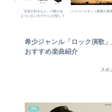
ジャパハリネット解散の真
022年1
「音楽が好きな人」の幅があ
th
まりに広いので3つに分類して
HE ROAD
整理してみた – 歌・音楽・音
館” – なぜ
楽と言う現象
ットリスト
のか？
希少ジャンル「ロック演歌」入
おすすめ楽曲紹介
スポ
演歌