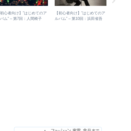
初心者向け】”はじめてのア
【初心者向け】”はじめてのア
【入門～
バム” – 第7回：人間椅子
ルバム” – 第10回：浜田省吾
ドロックバ
絶対おすすめの名盤と全アル
おすすめのアルバムの聴き進
介＋全ア
バムレビューも
め方とは？