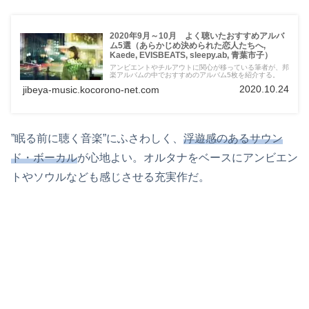
2020年9月～10月 よく聴いたおすすめアルバ
ム5選（あらかじめ決められた恋人たちへ,
Kaede, EVISBEATS, sleepy.ab, 青葉市子）
アンビエントやチルアウトに関心が移っている筆者が、邦
楽アルバムの中でおすすめのアルバム5枚を紹介する。
2020.10.24
jibeya-music.kocorono-net.com
”眠る前に聴く音楽”にふさわしく、
浮遊感のあるサウン
ド・ボーカル
が心地よい。オルタナをベースにアンビエン
トやソウルなども感じさせる充実作だ。