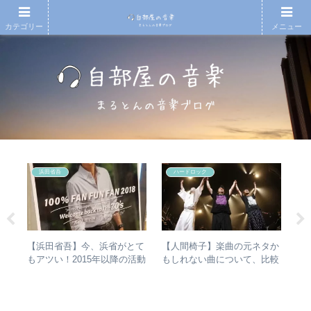
カテゴリー
メニュー
浜田省吾
ハードロック
シマ
【浜田省吾】今、浜省がとて
【人間椅子】楽曲の元ネタか
RI
と
もアツい！2015年以降の活動
もしれない曲について、比較
は
最強
と現在のまとめ
検証してみた
か
ト