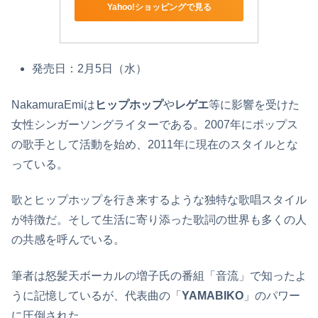
Yahoo!ショッピングで見る
発売日：2月5日（水）
NakamuraEmiは
ヒップホップ
や
レゲエ
等に影響を受けた
女性シンガーソングライターである。2007年にポップス
の歌手として活動を始め、2011年に現在のスタイルとな
っている。
歌とヒップホップを行き来するような独特な歌唱スタイル
が特徴だ。そして生活に寄り添った歌詞の世界も多くの人
の共感を呼んでいる。
筆者は怒髪天ボーカルの増子氏の番組「音流」で知ったよ
うに記憶しているが、代表曲の「
YAMABIKO
」のパワー
に圧倒された。