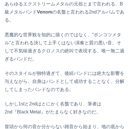
あらゆるエクストリームメタルの元祖とまで言われる、B
級メタルバンド
Venom
の名盤と言われる2ndアルバムであ
る。
悪魔的な世界観を知的に描くのではなく、”ポンコツメタ
ル”と言われる決して上手くはない演奏と質の悪い音、そ
して不気味過ぎるクロノスの絶叫で表現する、唯一無二過
ぎるバンドだ。
そのスタイルが独特過ぎて、後続バンドには絶大な影響を
与えながら、自身はバンドとして成功することなく、分解
してしまったバンドなのである。
しかし1stと2ndはとにかく名盤であり、筆者は
2nd『Black Metal』がたまらなく好きなのだ。
冒頭から何の音か分からない雑音から始まり、地の底から