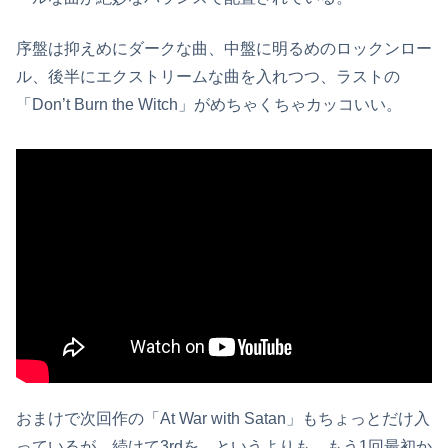
序盤は抑えめにダークな曲、中盤に明るめのロックンロー
ル、後半にエクストリームな曲を入れつつ、ラストの
「Don’t Burn the Witch」がめちゃくちゃカッコいい。
おまけで次回作の「At War with Satan」もちょっとだけ入
っているが、続けて3rdを、というよりも、もう1回最初か