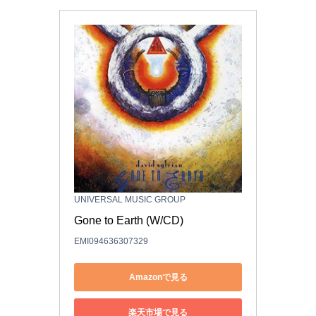
UNIVERSAL MUSIC GROUP
Gone to Earth (W/CD)
EMI094636307329
Amazonで見る
楽天市場で見る