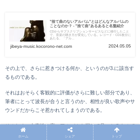
”捨て曲のないアルバム”とはどんなアルバムの
ことなのか？ - ”捨て曲”あるあると名盤紹介
CDからサブスクリプションサービスなどに移行したこと
で、音楽の聴き方が変化している。レコード・CD1枚分に
あたる、「アル...
2024.05.05
jibeya-music.kocorono-net.com
その上で、さらに惹きつける何か、というのが3.に該当す
るものである。
それはおそらく客観的に評価がさらに難しい部分であり、
筆者にとって波長が合うと言うのか、相性が良い歌声やサ
ウンドだからこそ惹かれてしまうのである。
そのため、中毒性の高いアルバムを探して見つかるもので
はないと思っている。その作品を手に取って、5年、10年
ホーム
シェア
トップ