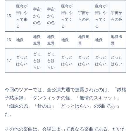
猟奇が
猟奇が
猟奇が
宇宙
宇宙
街にや
街にや
宇宙か
街にや
宇宙か
15
から
から
って来
ってく
らの色
ってく
らの色
の色
の色
る
る
る
地獄
地獄
地獄風
地獄風
16
地獄
地獄
地獄
風景
風景
景
景
どっ
どっ
どっと
どっと
どっと
どっと
どっと
17
とは
とは
はらい
はらい
はらい
はらい
はらい
らい
らい
今回のツアーでは、全公演共通で披露されたのは、「鉄格
子黙示録」「ダンウィッチの怪」「無情のスキャット」
「蜘蛛の糸」「針の山」「どっとはらい」の6曲であっ
た。
その他の楽曲は、会場によって異なる楽曲である。だいた