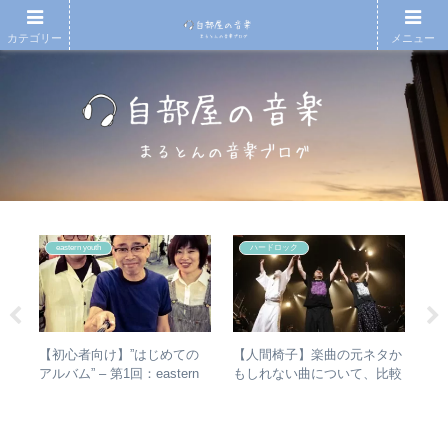
カテゴリー
メニュー
eastern youth
ハードロック
の
【初心者向け】”はじめての
【人間椅子】楽曲の元ネタか
や
省
アルバム” – 第1回：eastern
もしれない曲について、比較
シ
の聴
youth
検証してみた
は？
バ