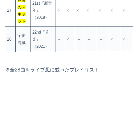
21st『新青
のス
27
年』
○
○
○
○
○
○
○
キャ
（2019）
ット
22nd『苦
宇宙
28
楽』
－
○
－
－
－
○
○
海賊
（2021）
※全28曲をライブ風に並べたプレイリスト