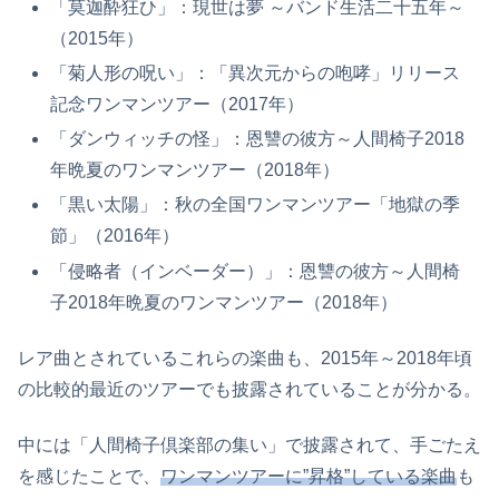
「莫迦酔狂ひ」：現世は夢 ～バンド生活二十五年～
（2015年）
「菊人形の呪い」：「異次元からの咆哮」リリース
記念ワンマンツアー（2017年）
「ダンウィッチの怪」：恩讐の彼方～人間椅子2018
年晩夏のワンマンツアー（2018年）
「黒い太陽」：秋の全国ワンマンツアー「地獄の季
節」（2016年）
「侵略者（インベーダー）」：恩讐の彼方～人間椅
子2018年晩夏のワンマンツアー（2018年）
レア曲とされているこれらの楽曲も、2015年～2018年頃
の比較的最近のツアーでも披露されていることが分かる。
中には「人間椅子倶楽部の集い」で披露されて、手ごたえ
を感じたことで、
ワンマンツアーに”昇格”している楽曲
も