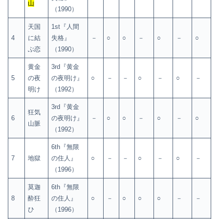
山
（1990）
天国
1st『人間
4
に結
失格』
－
○
○
－
○
－
○
ぶ恋
（1990）
黄金
3rd『黄金
5
の夜
の夜明け』
○
－
－
○
－
○
－
明け
（1992）
3rd『黄金
狂気
6
の夜明け』
－
○
○
－
○
－
○
山脈
（1992）
6th『無限
7
地獄
の住人』
○
－
－
○
－
○
－
（1996）
莫迦
6th『無限
8
酔狂
の住人』
○
－
○
○
○
－
－
ひ
（1996）