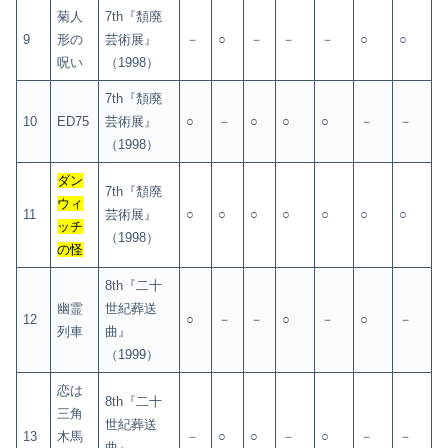
菊人
7th『頽廃
9
形の
芸術展』
－
○
－
－
－
○
○
呪い
（1998）
7th『頽廃
10
ED75
芸術展』
○
－
○
○
○
－
－
（1998）
ダン
7th『頽廃
ウィ
11
芸術展』
○
○
○
○
○
○
○
ッチ
（1998）
の怪
8th『二十
幽霊
世紀葬送
12
○
－
－
○
－
○
－
列車
曲』
（1999）
恋は
8th『二十
三角
世紀葬送
13
木馬
－
○
○
－
○
－
－
曲』