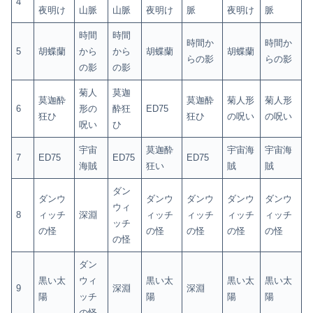
4
夜明け
山脈
山脈
夜明け
脈
夜明け
脈
時間
時間
時間か
時間か
5
胡蝶蘭
から
から
胡蝶蘭
胡蝶蘭
らの影
らの影
の影
の影
菊人
莫迦
莫迦酔
莫迦酔
菊人形
菊人形
6
形の
酔狂
ED75
狂ひ
狂ひ
の呪い
の呪い
呪い
ひ
宇宙
莫迦酔
宇宙海
宇宙海
7
ED75
ED75
ED75
海賊
狂い
賊
賊
ダン
ダンウ
ダンウ
ダンウ
ダンウ
ダンウ
ウィ
8
ィッチ
深淵
ィッチ
ィッチ
ィッチ
ィッチ
ッチ
の怪
の怪
の怪
の怪
の怪
の怪
ダン
黒い太
ウィ
黒い太
黒い太
黒い太
9
深淵
深淵
陽
ッチ
陽
陽
陽
の怪