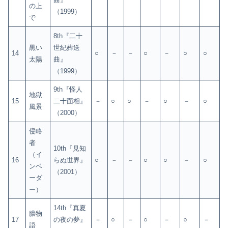
の上
（1999）
で
8th『二十
黒い
世紀葬送
14
○
－
－
○
－
○
○
太陽
曲』
（1999）
9th『怪人
地獄
15
二十面相』
－
○
○
－
○
－
○
風景
（2000）
侵略
者
10th『見知
（イ
16
らぬ世界』
○
－
－
○
○
－
○
ンベ
（2001）
ーダ
ー）
14th『真夏
膿物
17
の夜の夢』
－
○
－
○
－
○
－
語