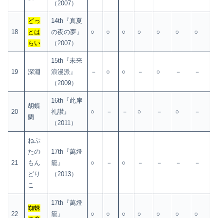
（2007）
どっ
14th『真夏
18
とは
の夜の夢』
○
○
○
○
○
○
○
らい
（2007）
15th『未来
19
深淵
浪漫派』
－
○
○
－
○
－
－
（2009）
16th『此岸
胡蝶
20
礼讃』
○
－
－
○
－
○
－
蘭
（2011）
ねぷ
たの
17th『萬燈
21
もん
籠』
○
－
○
－
－
－
－
どり
（2013）
こ
17th『萬燈
蜘蛛
22
籠』
○
○
○
○
○
○
○