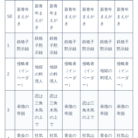
新青
新青
新青年
新青年
新青年
新青年
新青年
年ま
年ま
SE
まえが
まえが
まえが
まえが
まえが
えが
えが
き
き
き
き
き
き
き
鉄格
鉄格
鉄格子
鉄格子
鉄格子
鉄格子
鉄格子
1
子黙
子黙
黙示録
黙示録
黙示録
黙示録
黙示録
示録
示録
侵略者
侵略者
侵略者
侵略者
地獄
地獄
（イン
（イン
（イン
地獄の
（イン
2
の料
の料
ベーダ
ベーダ
ベーダ
料理人
ベーダ
理人
理人
ー）
ー）
ー）
ー）
恋は
恋は
三角
三角
恋は三
表徴の
表徴の
表徴の
表徴の
3
木馬
木馬
角木馬
帝国
帝国
帝国
帝国
の上
の上
の上で
で
で
黄金の
狂気
狂気
黄金の
狂気山
黄金の
狂気山