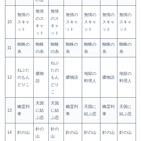
無情
無情
無情の
無情の
無情の
無情の
無情の
のス
のス
10
スキャ
スキャ
スキャ
スキャ
スキャ
キャ
キャ
ット
ット
ット
ット
ット
ット
ット
蜘蛛の
蜘蛛
蜘蛛
蜘蛛の
蜘蛛の
蜘蛛の
蜘蛛の
11
糸
の糸
の糸
糸
糸
糸
糸
ねぷ
ねぷた
たの
膿物
地獄の
地獄の
12
のもん
もん
膿物語
膿物語
語
料理人
料理人
どりこ
どり
こ
天国
天国
幽霊列
幽霊列
天国に
幽霊列
天国に
13
に結
に結
車
車
結ぶ恋
車
結ぶ恋
ぶ恋
ぶ恋
針の
針の
14
針の山
針の山
針の山
針の山
針の山
山
山