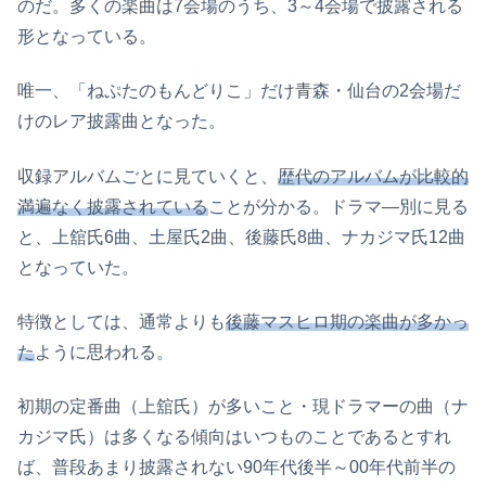
のだ。多くの楽曲は7会場のうち、3～4会場で披露される
形となっている。
唯一、「ねぷたのもんどりこ」だけ青森・仙台の2会場だ
けのレア披露曲となった。
収録アルバムごとに見ていくと、
歴代のアルバムが比較的
満遍なく披露されている
ことが分かる。ドラマ―別に見る
と、上舘氏6曲、土屋氏2曲、後藤氏8曲、ナカジマ氏12曲
となっていた。
特徴としては、通常よりも
後藤マスヒロ期の楽曲が多かっ
た
ように思われる。
初期の定番曲（上舘氏）が多いこと・現ドラマーの曲（ナ
カジマ氏）は多くなる傾向はいつものことであるとすれ
ば、普段あまり披露されない90年代後半～00年代前半の