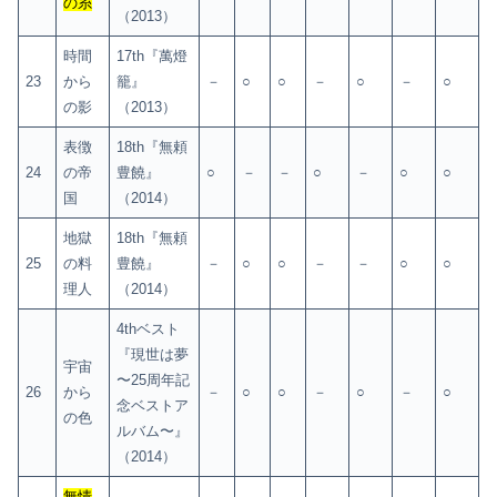
の糸
（2013）
時間
17th『萬燈
23
から
籠』
－
○
○
－
○
－
○
の影
（2013）
表徴
18th『無頼
24
の帝
豊饒』
○
－
－
○
－
○
○
国
（2014）
地獄
18th『無頼
25
の料
豊饒』
－
○
○
－
－
○
○
理人
（2014）
4thベスト
『現世は夢
宇宙
〜25周年記
26
から
－
○
○
－
○
－
○
念ベストア
の色
ルバム〜』
（2014）
無情