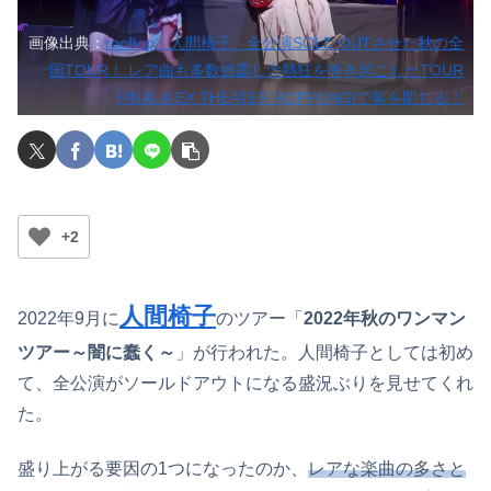
画像出典：
rooftop：人間椅子、全公演SOLD OUTさせた秋の全
国TOUR！ レア曲も多数披露し大熱狂を巻き起こしたTOUR
FINAL＠EX THEATER ROPPONGIで幕を閉じる！
+2
人間椅子
2022年9月に
のツアー「
2022年秋のワンマン
ツアー～闇に蠢く～
」が行われた。人間椅子としては初め
て、全公演がソールドアウトになる盛況ぶりを見せてくれ
た。
盛り上がる要因の1つになったのか、
レアな楽曲の多さと