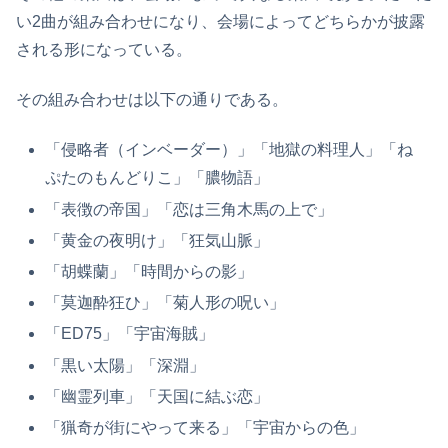
い2曲が組み合わせになり、会場によってどちらかが披露
される形になっている。
その組み合わせは以下の通りである。
「侵略者（インベーダー）」「地獄の料理人」「ね
ぷたのもんどりこ」「膿物語」
「表徴の帝国」「恋は三角木馬の上で」
「黄金の夜明け」「狂気山脈」
「胡蝶蘭」「時間からの影」
「莫迦酔狂ひ」「菊人形の呪い」
「ED75」「宇宙海賊」
「黒い太陽」「深淵」
「幽霊列車」「天国に結ぶ恋」
「猟奇が街にやって来る」「宇宙からの色」