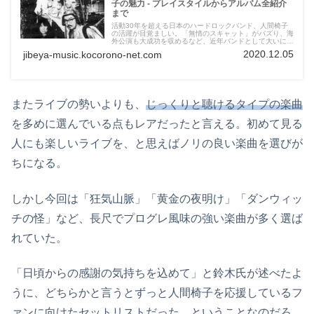
子の魅力 - プレイスタイルからアルバム全紹介
まで
活動30年を超える日本のハードロックバンド、人間椅子
の活躍が目覚ましい。「無情のスキャット」がバズり、海
外公演も大成功を収めるなど、近年バンドとして大いに躍
進している。このブログでは近年の躍進に注目することが
2020.12.05
jibeya-music.kocorono-net.com
多いが、筆者が個人的に好きなのは後藤マスヒロ氏が在籍
した頃の人間椅子だ。
またライブの勢いよりも、
じっくりと聴けるタイプの楽曲
を多めに選んでいる点もレアだったと言える。初めて見る
人にも楽しいライブを、と思えばノリの良い楽曲を選びが
ちになる。
しかし今回は「狂気山脈」「黄金の夜明け」「ダンウィッ
チの怪」など、長尺でプログレ風味の強い楽曲が多く選ば
れていた。
「日頃からの感謝の気持ちを込めて」と鈴木氏が述べたよ
うに、どちらかと言うとずっと人間椅子を応援しているフ
ァンに向けたセットリストだった、ということなのだろ