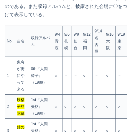
のである。また収録アルバムと、披露された会場に◯をつ
けて表示している。
9/14
9/4
9/6
9/9
9/12
9/16
9/19
収録アルバ
名
No.
曲名
青
札
仙
福
大
東
ム
古
森
幌
台
岡
阪
京
屋
猟奇
が街
0th『人間
1
にや
椅子』
○
－
－
○
－
○
－
って
（1989）
来る
鉄格
1st『人間
2
子黙
失格』
○
○
○
○
○
○
○
示録
（1990）
1st『人間
針の
3
失格』
○
○
○
○
○
○
○