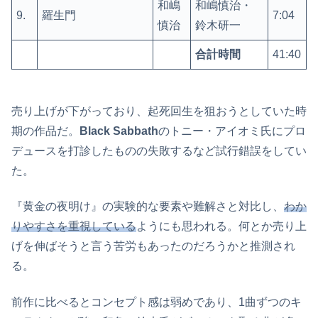
和嶋
和嶋慎治・
9.
羅生門
7:04
慎治
鈴木研一
合計時間
41:40
売り上げが下がっており、起死回生を狙おうとしていた時
期の作品だ。
Black Sabbath
のトニー・アイオミ氏にプロ
デュースを打診したものの失敗するなど試行錯誤をしてい
た。
『黄金の夜明け』の実験的な要素や難解さと対比し、
わか
りやすさを重視している
ようにも思われる。何とか売り上
げを伸ばそうと言う苦労もあったのだろうかと推測され
る。
前作に比べるとコンセプト感は弱めであり、1曲ずつのキ