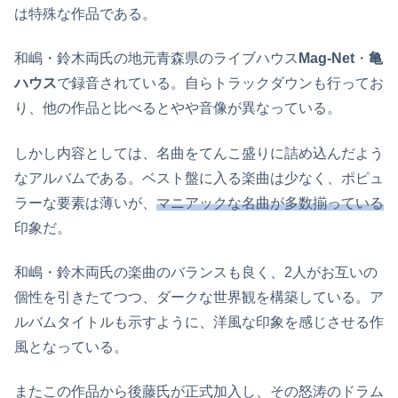
は特殊な作品である。
和嶋・鈴木両氏の地元青森県のライブハウス
Mag-Net
・
亀
ハウス
で録音されている。自らトラックダウンも行ってお
り、他の作品と比べるとやや音像が異なっている。
しかし内容としては、名曲をてんこ盛りに詰め込んだよう
なアルバムである。ベスト盤に入る楽曲は少なく、ポピュ
ラーな要素は薄いが、
マニアックな名曲が多数揃っている
印象だ。
和嶋・鈴木両氏の楽曲のバランスも良く、2人がお互いの
個性を引きたてつつ、ダークな世界観を構築している。ア
ルバムタイトルも示すように、洋風な印象を感じさせる作
風となっている。
またこの作品から後藤氏が正式加入し、その怒涛のドラム