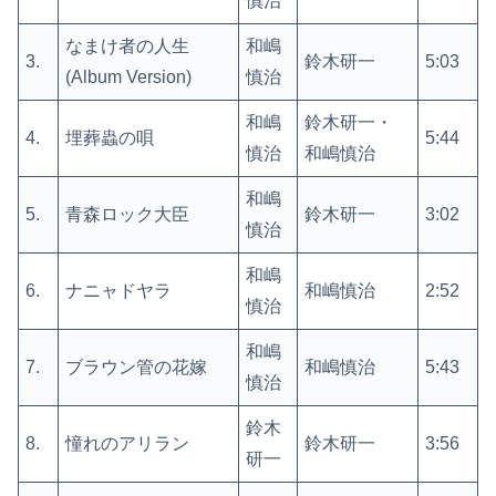
慎治
なまけ者の人生
和嶋
3.
鈴木研一
5:03
(Album Version)
慎治
和嶋
鈴木研一・
4.
埋葬蟲の唄
5:44
慎治
和嶋慎治
和嶋
5.
青森ロック大臣
鈴木研一
3:02
慎治
和嶋
6.
ナニャドヤラ
和嶋慎治
2:52
慎治
和嶋
7.
ブラウン管の花嫁
和嶋慎治
5:43
慎治
鈴木
8.
憧れのアリラン
鈴木研一
3:56
研一