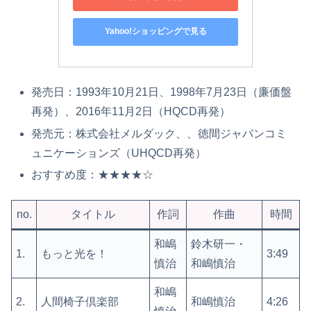
Yahoo!ショッピングで見る
発売日：1993年10月21日、1998年7月23日（廉価盤
再発）、2016年11月2日（HQCD再発）
発売元：株式会社メルダック、、徳間ジャパンコミ
ュニケーションズ（UHQCD再発）
おすすめ度：★★★★☆
no.
タイトル
作詞
作曲
時間
和嶋
鈴木研一・
1.
もっと光を！
3:49
慎治
和嶋慎治
和嶋
2.
人間椅子倶楽部
和嶋慎治
4:26