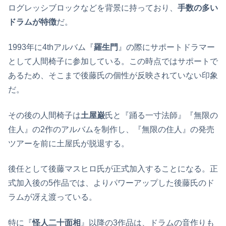
ログレッシブロックなどを背景に持っており、
手数の多い
ドラムが特徴
だ。
1993年に4thアルバム『
羅生門
』の際にサポートドラマー
として人間椅子に参加している。この時点ではサポートで
あるため、そこまで後藤氏の個性が反映されていない印象
だ。
その後の人間椅子は
土屋巌
氏と『踊る一寸法師』『無限の
住人』の2作のアルバムを制作し、『無限の住人』の発売
ツアーを前に土屋氏が脱退する。
後任として後藤マスヒロ氏が正式加入することになる。正
式加入後の5作品では、よりパワーアップした後藤氏のド
ラムが冴え渡っている。
特に『
怪人二十面相
』以降の3作品は、ドラムの音作りも