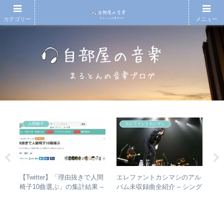
カテゴリー
メニュー
人間椅子
エレファントカシマシ
の
【Twitter】「理由抜きで人間
エレファントカシマシのアル
や
n
椅子10曲選ぶ」の集計結果 –
バム未収録曲全紹介 – シング
シ
人気曲ランキング・傾向分析
ルのカップリングからレアな
は？
未発表曲まで
バ