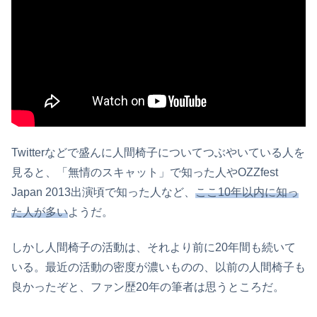
Twitterなどで盛んに人間椅子についてつぶやいている人を
見ると、「無情のスキャット」で知った人やOZZfest
Japan 2013出演頃で知った人など、
ここ10年以内に知っ
た人が多い
ようだ。
しかし人間椅子の活動は、それより前に20年間も続いて
いる。最近の活動の密度が濃いものの、以前の人間椅子も
良かったぞと、ファン歴20年の筆者は思うところだ。