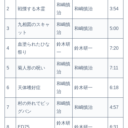
和嶋慎
2
戦慄する木霊
和嶋慎治
3:54
治
九相図のスキャ
和嶋慎
3
和嶋慎治
5:00
ット
治
血塗られたひな
鈴木研
4
鈴木研一
7:20
祭り
一
和嶋慎
5
菊人形の呪い
和嶋慎治
7:11
治
和嶋慎
6
天体嗜好症
鈴木研一
6:18
治
村の外れでビッ
和嶋慎
7
和嶋慎治
4:57
グバン
治
鈴木研
8
ED75
鈴木研一
6:31