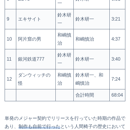
一
鈴木研
9
エキサイト
鈴木研一
3:21
一
和嶋慎
10
阿片窟の男
和嶋慎治
4:37
治
鈴木研
11
銀河鉄道777
鈴木研一
3:40
一
ダンウィッチの
和嶋慎
鈴木研一、和
12
7:24
怪
治
嶋慎治
合計時間
68:04
単発のメジャー契約でリリースを行っていた時期の作品で
あり、
制作も自前で行った
という人間椅子の歴史において