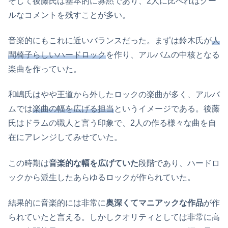
そして後藤氏は基本的に寡黙であり、2人に比べればクー
ルなコメントを残すことが多い。
音楽的にもこれに近いバランスだった。まずは鈴木氏が
人
間椅子らしいハードロック
を作り、アルバムの中核となる
楽曲を作っていた。
和嶋氏はやや王道から外したロックの楽曲が多く、アルバ
ムでは
楽曲の幅を広げる担当
というイメージである。後藤
氏はドラムの職人と言う印象で、2人の作る様々な曲を自
在にアレンジしてみせていた。
この時期は
音楽的な幅を広げていた
段階であり、ハードロ
ックから派生したあらゆるロックが作られていた。
結果的に音楽的には非常に
奥深くてマニアックな作品
が作
られていたと言える。しかしクオリティとしては非常に高