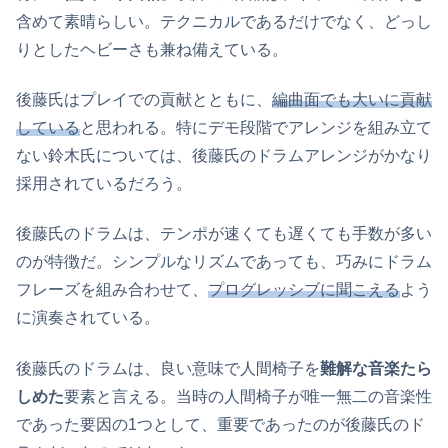
含めて素晴らしい。テクニカルであるだけでなく、どっし
りとしたヘビーさも兼ね備えている。
後藤氏はプレイでの貢献とともに、
編曲面でも大いに貢献
している
と思われる。特にデモ段階でアレンジを組み立て
ない鈴木氏については、後藤氏のドラムアレンジがかなり
採用されているだろう。
後藤氏のドラムは、テンポが速くても遅くても手数が多い
のが特徴だ。シンプルなリズムであっても、巧みにドラム
フレーズを組み合わせて、
プログレッシブに聞こえる
よう
に演奏されている。
後藤氏のドラムは、良い意味で人間椅子を
難解な音楽たら
しめた
要素と言える。当時の人間椅子が唯一無二の音楽性
であった要因の1つとして、重要であったのが後藤氏のド