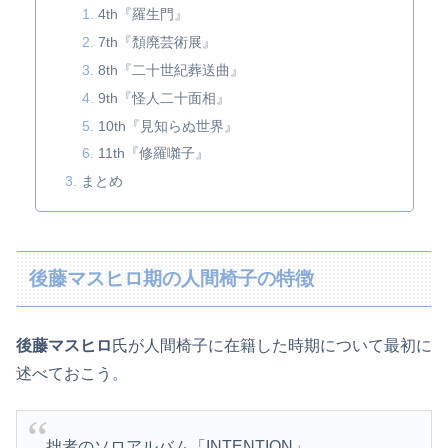
4th『羅生門』
7th『頽廃芸術展』
8th『二十世紀葬送曲』
9th『怪人二十面相』
10th『見知らぬ世界』
11th『修羅囃子』
まとめ
後藤マスヒロ期の人間椅子の特徴
後藤マスヒロ
氏が人間椅子に在籍した時期について最初に
述べておこう。
拙者のソロアルバム「INTENTION」