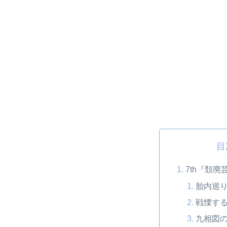
目
7th『頽廃
胎内巡
戦慄す
九相図