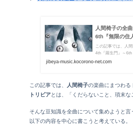
人間椅子の全曲ト
6th『無限の住
この記事では、人間
4th『羅生門』～6
jibeya-music.kocorono-net.com
この記事では、
人間椅子
の楽曲にまつわる
トリビア
とは、「くだらないこと、瑣末な
そんな豆知識を全曲について集めようと言
以下の内容を中心に書こうと考えている。