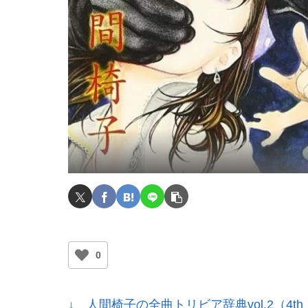
0
↓
人間椅子の全曲トリビア辞典vol.2（4t