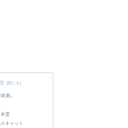
次
芸術展』
り
る木霊
のスキャット