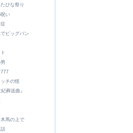
れたひな祭り
の呪い
好症
れでビッグバン
イト
の男
777
ィッチの怪
十世紀葬送曲』
車
角木馬の上で
童話