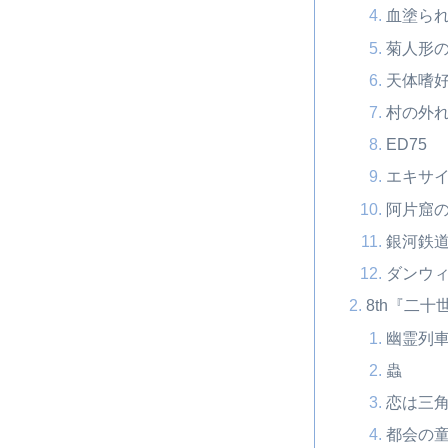
血塗ら
菊人形
天体嗜
村の外
ED75
エキサ
阿片窟
銀河鉄道
ダンウ
8th『二
幽霊列
蟲
恋は三
都会の