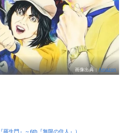
画像出典：
Amazon
h『羅生門』～6th『無限の住人』）