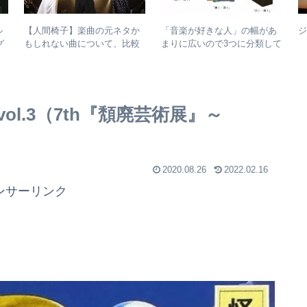
ル
【人間椅子】楽曲の元ネタか
「音楽が好きな人」の幅があ
グ
もしれない曲について、比較
まりに広いので3つに分類して
な
検証してみた
整理してみた – 歌・音楽・音
楽と言う現象
l.3（7th『頽廃芸術展』～
2020.08.26
2022.02.16
ンサーリンク