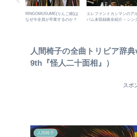
じめてのア
RINGOMUSUME(りんご娘)は
エレファントカシマシのア
tern
なぜ今全員が卒業するのか？
バム未収録曲全紹介 – シン
– 公式・メンバーコメントか
ルのカップリングからレア
ら読み取れること
未発表曲まで
人間椅子の全曲トリビア辞典vo
9th『怪人二十面相』）
スポ
人間椅子