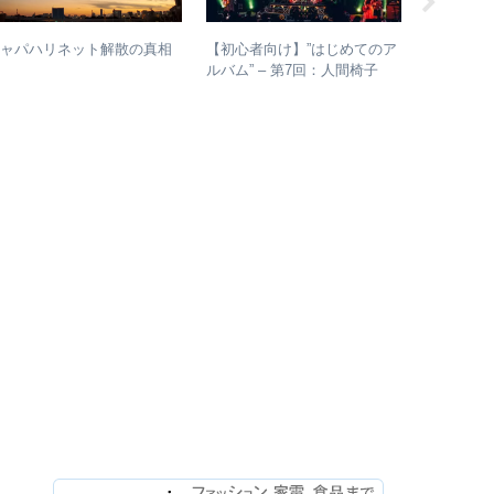
【初心者向け】”はじめてのア
【人間椅
ジャパハリネット解散の真相
ルバム” – 第7回：人間椅子
のスキャ
絶対おすすめの名盤と全アル
的に掘り
バムレビューも