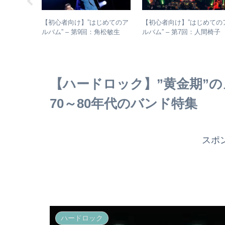
由抜きで人間
【初心者向け】”はじめてのア
【初心者向け】”はじめての
計結果 –
ルバム” – 第9回：角松敏生
ルバム” – 第7回：人間椅
・傾向分析
各年代のおすすめ名盤を1枚ず
絶対おすすめの名盤と全ア
つ選出！
バムレビューも
【ハードロック】”黄金期”
70～80年代のバンド特集
スポ
ハードロック