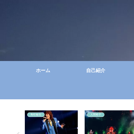
ホーム
自己紹介
角松敏生
人間椅子