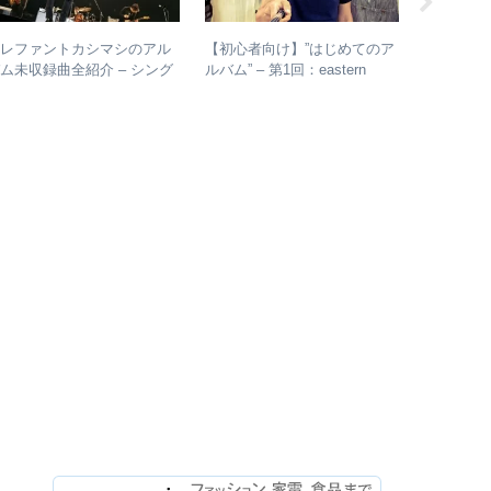
エレファントカシマシのアル
【初心者向け】”はじめてのア
【ライブレ
ム未収録曲全紹介 – シング
ルバム” – 第1回：eastern
月7日 浜田
ルのカップリングからレアな
youth
Annivers
未発表曲まで
2022 LIV
今、武道
でライブ