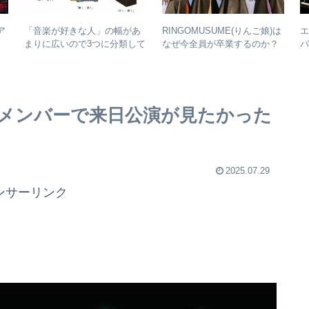
ア
RINGOMUSUME(りんご娘)は
「音楽が好きな人」の幅があ
子
なぜ今全員が卒業するのか？
バ
まりに広いので3つに分類して
ル
– 公式・メンバーコメントか
整理してみた – 歌・音楽・音
ら読み取れること
楽と言う現象
のメンバーで来日公演が見たかった
2025.07.29
ンサーリンク