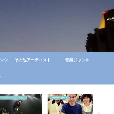
マシ
その他アーティスト
音楽ジャンル
ト
エレファントカシマシ
eastern youth
ライブレ