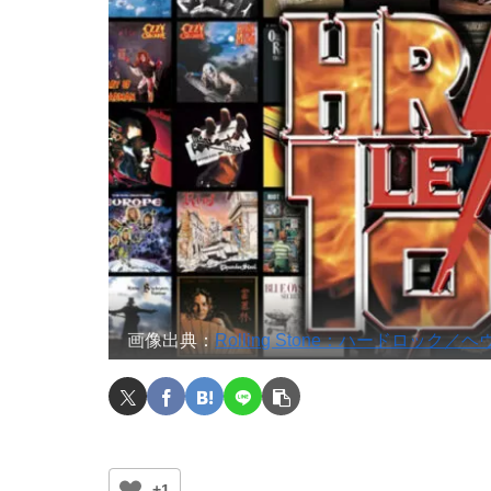
画像出典：
Rolling Stone：ハードロ
+1