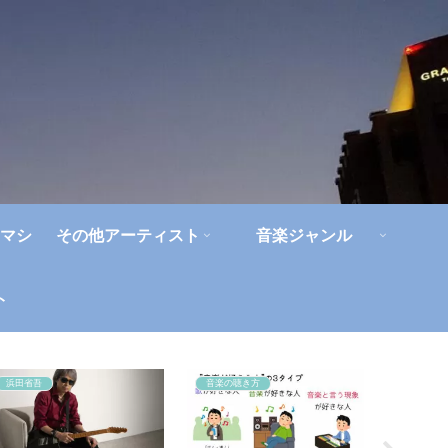
マシ
その他アーティスト
音楽ジャンル
ト
浜田省吾
音楽の聴き方
エレファ