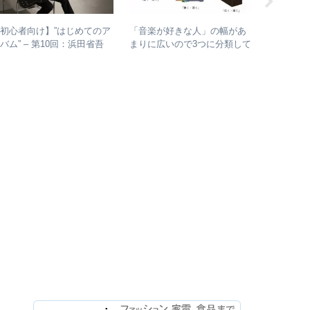
初心者向け】”はじめてのア
エレファ
「音楽が好きな人」の幅があ
バム” – 第10回：浜田省吾
バム未収録
まりに広いので3つに分類して
おすすめのアルバムの聴き進
ルのカッ
整理してみた – 歌・音楽・音
め方とは？
未発表曲
楽と言う現象