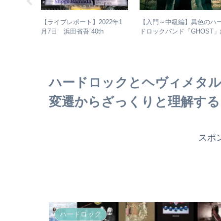
ト】解散～
【入門～中級編】異色のハ
【ライブレポート】2022年1
での歩みを
ドロックバンド「GHOST」
月7日 浜田省吾”40th
後の活動年
介＋全アルバムレビュー
Anniversary ON THE ROAD
ルバム全紹
2022 LIVE at 武道館” – なぜ
今、武道館再現セットリスト
でライブを行ったのか？
ハードロックとヘヴィメタル
変遷からざっくりと理解する
スポ
ハードロック