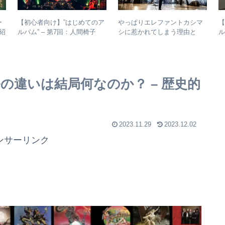
ー
【初心者向け】”はじめてのア
やっぱりエレファントカシマ
【
紹
ルバム” – 第7回：人間椅子
シに惹かれてしまう理由と
ル
絶対おすすめの名盤と全アル
は？ – ずっと”未完成”の最強
バムレビューも
バンドの魅力
の違いは結局何なのか？ – 歴史的
2023.11.29
2023.12.02
ンサーリンク