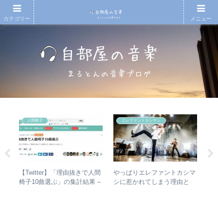
カテゴリー
メニュー
人間椅子
エレファントカシマシ
【Twitter】「理由抜きで人間
やっぱりエレファントカシマ
【
1
椅子10曲選ぶ」の集計結果 –
シに惹かれてしまう理由と
アル
人気曲ランキング・傾向分析
は？ – ずっと”未完成”の最強
吾
AD
バンドの魅力
き
なぜ
スト