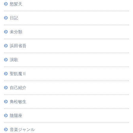
怒髪天
日記
未分類
浜田省吾
演歌
聖飢魔Ⅱ
自己紹介
角松敏生
陰陽座
音楽ジャンル