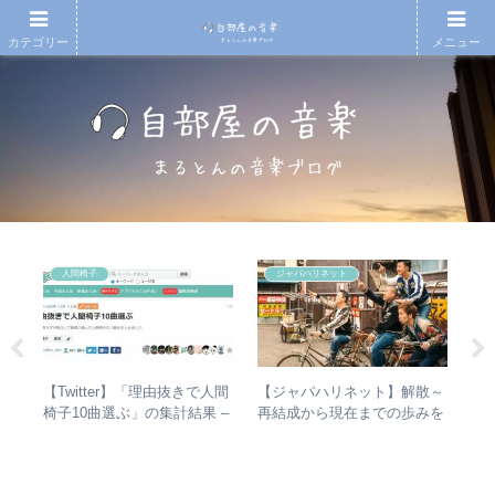
カテゴリー
メニュー
人間椅子
ジャパハリネット
の
【Twitter】「理由抜きで人間
【ジャパハリネット】解散～
【
椅
椅子10曲選ぶ」の集計結果 –
再結成から現在までの歩みを
ド
と全
人気曲ランキング・傾向分析
振り返る – 再結成後の活動年
紹
表＆シングル・アルバム全紹
介