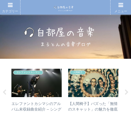
カテゴリー
メニュー
エレファントカシマシ
人間椅子
の
エレファントカシマシのアル
【人間椅子】バズった「無情
【
n
バム未収録曲全紹介 – シング
のスキャット」の魅力を徹底
も
ルのカップリングからレアな
的に掘り下げてみた
と
未発表曲まで