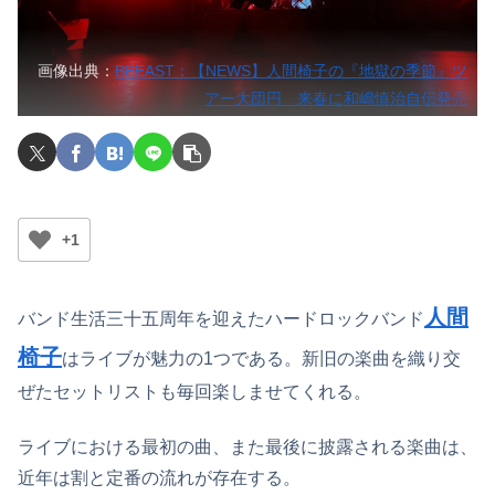
画像出典：
BEEAST：【NEWS】人間椅子の『地獄の季節』ツ
アー大団円 来春に和嶋慎治自伝発売
+1
人間
バンド生活三十五周年を迎えたハードロックバンド
椅子
はライブが魅力の1つである。新旧の楽曲を織り交
ぜたセットリストも毎回楽しませてくれる。
ライブにおける最初の曲、また最後に披露される楽曲は、
近年は割と定番の流れが存在する。