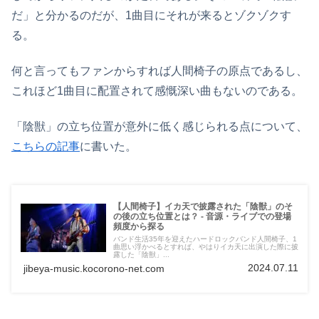
だ」と分かるのだが、1曲目にそれが来るとゾクゾクす
る。
何と言ってもファンからすれば人間椅子の原点であるし、
これほど1曲目に配置されて感慨深い曲もないのである。
「陰獣」の立ち位置が意外に低く感じられる点について、
こちらの記事
に書いた。
【人間椅子】イカ天で披露された「陰獣」のそ
の後の立ち位置とは？ - 音源・ライブでの登場
頻度から探る
バンド生活35年を迎えたハードロックバンド人間椅子、1
曲思い浮かべるとすれば、やはりイカ天に出演した際に披
露した「陰獣」...
2024.07.11
jibeya-music.kocorono-net.com