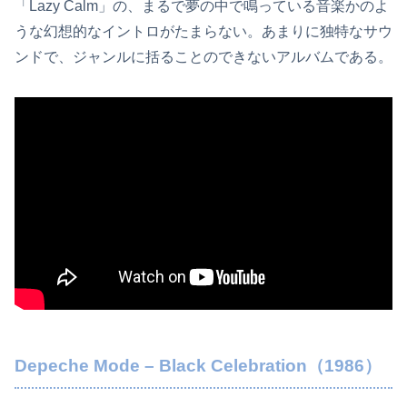
「Lazy Calm」の、まるで夢の中で鳴っている音楽かのよ
うな幻想的なイントロがたまらない。あまりに独特なサウ
ンドで、ジャンルに括ることのできないアルバムである。
Depeche Mode – Black Celebration（1986）