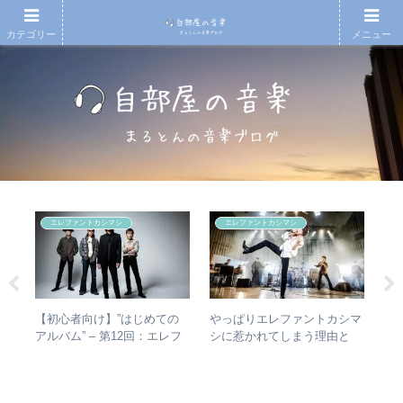
カテゴリー
メニュー
エレファントカシマシ
エレファントカシマシ
の
【初心者向け】”はじめての
やっぱりエレファントカシマ
【T
n
アルバム” – 第12回：エレフ
シに惹かれてしまう理由と
椅
ァントカシマシ おすすめの
は？ – ずっと”未完成”の最強
人
聴き進め方＋全アルバムレビ
バンドの魅力
ュー