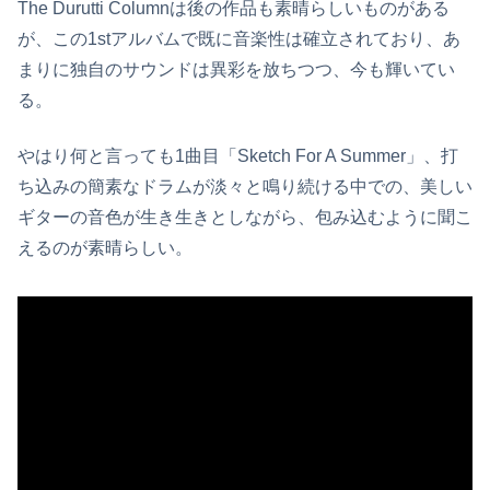
The Durutti Columnは後の作品も素晴らしいものがある
が、この1stアルバムで既に音楽性は確立されており、あ
まりに独自のサウンドは異彩を放ちつつ、今も輝いてい
る。
やはり何と言っても1曲目「Sketch For A Summer」、打
ち込みの簡素なドラムが淡々と鳴り続ける中での、美しい
ギターの音色が生き生きとしながら、包み込むように聞こ
えるのが素晴らしい。