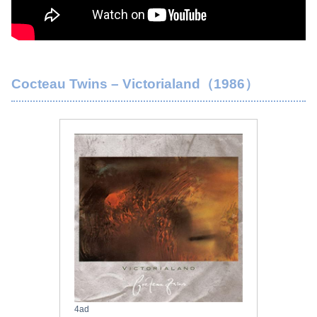
Cocteau Twins – Victorialand（1986）
4ad