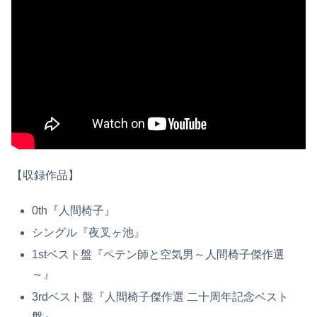
【収録作品】
0th『人間椅子』
シングル『夜叉ヶ池』
1stベスト盤『ペテン師と空気男～人間椅子傑作選
～』
3rdベスト盤『人間椅子傑作選 二十周年記念ベスト
盤』