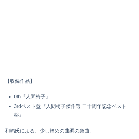
【収録作品】
0th『人間椅子』
3rdベスト盤『人間椅子傑作選 二十周年記念ベスト
盤』
和嶋氏による、少し軽めの曲調の楽曲。