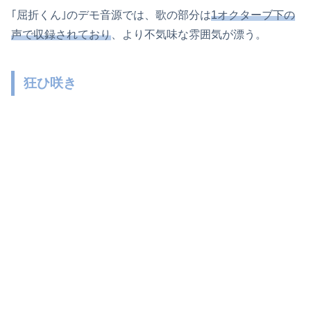
｢屈折くん｣のデモ音源では、歌の部分は
1オクターブ下の
声で収録されており
、より不気味な雰囲気が漂う。
狂ひ咲き