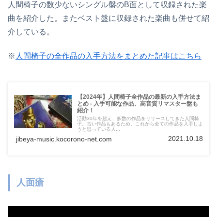
人間椅子の数少ないシングル盤のB面として収録された楽
曲を紹介した。またベスト盤に収録された楽曲も併せて紹
介している。
※
人間椅子の全作品の入手方法をまとめた記事はこちら
【2024年】人間椅子全作品の最新の入手方法ま
とめ - 入手可能な作品、高音質リマスター盤も
紹介！
活動30年を超え、多数の作品をリリースしてきた人間椅
子。古い作品もあるため、これから全ての作品を入手しよ
うと思っている人...
2021.10.18
jibeya-music.kocorono-net.com
人面瘡