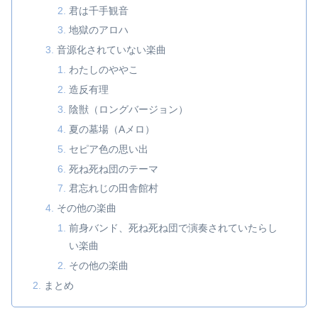
君は千手観音
地獄のアロハ
音源化されていない楽曲
わたしのややこ
造反有理
陰獣（ロングバージョン）
夏の墓場（Aメロ）
セピア色の思い出
死ね死ね団のテーマ
君忘れじの田舎館村
その他の楽曲
前身バンド、死ね死ね団で演奏されていたらし
い楽曲
その他の楽曲
まとめ