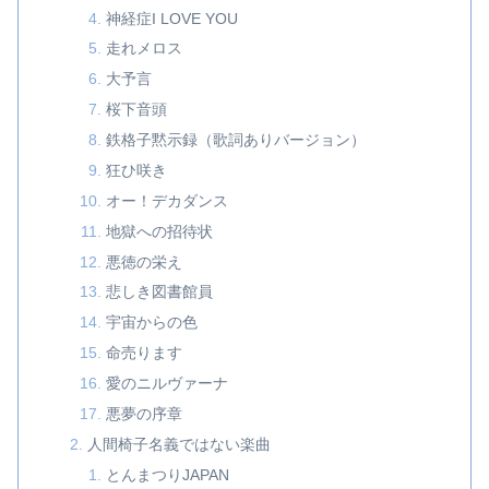
神経症I LOVE YOU
走れメロス
大予言
桜下音頭
鉄格子黙示録（歌詞ありバージョン）
狂ひ咲き
オー！デカダンス
地獄への招待状
悪徳の栄え
悲しき図書館員
宇宙からの色
命売ります
愛のニルヴァーナ
悪夢の序章
人間椅子名義ではない楽曲
とんまつりJAPAN