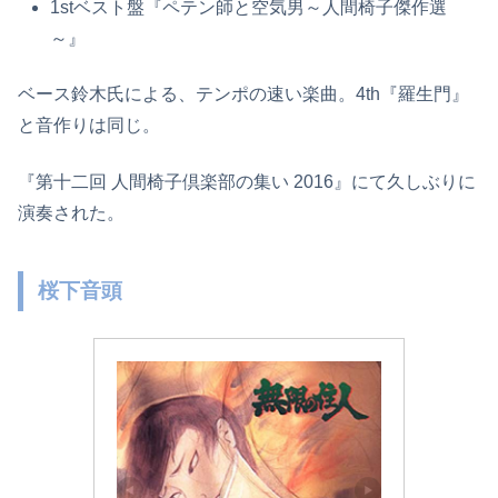
1stベスト盤『ペテン師と空気男～人間椅子傑作選
～』
ベース鈴木氏による、テンポの速い楽曲。4th『羅生門』
と音作りは同じ。
『第十二回 人間椅子倶楽部の集い 2016』にて久しぶりに
演奏された。
桜下音頭