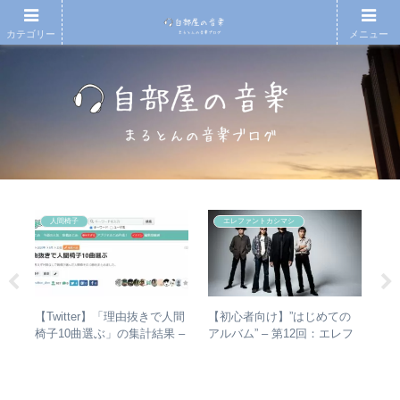
カテゴリー
メニュー
人間椅子
エレファントカシマシ
)
【Twitter】「理由抜きで人間
【初心者向け】”はじめての
【
の
椅子10曲選ぶ」の集計結果 –
アルバム” – 第12回：エレフ
アル
メン
人気曲ランキング・傾向分析
ァントカシマシ おすすめの
子
聴き進め方＋全アルバムレビ
ア
ュー