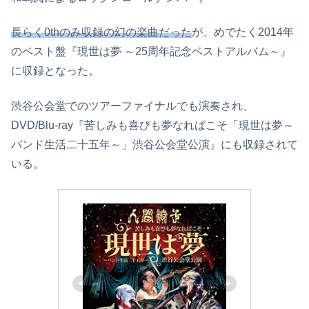
長らく0thのみ収録の幻の楽曲だった
が、めでたく2014年
のベスト盤『現世は夢 ～25周年記念ベストアルバム～』
に収録となった。
渋谷公会堂でのツアーファイナルでも演奏され、
DVD/Blu-ray『苦しみも喜びも夢なればこそ「現世は夢～
バンド生活二十五年～」渋谷公会堂公演』にも収録されて
いる。