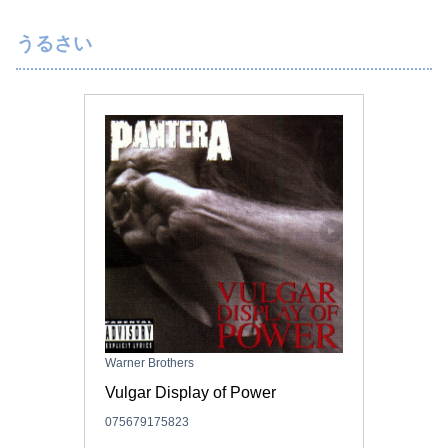
うるさい
Warner Brothers
Vulgar Display of Power
075679175823