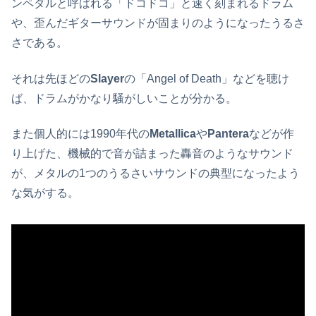
ンペダルと呼ばれる「ドコドコ」と速く刻まれるドラム
や、歪んだギターサウンドが固まりのようになったうるさ
さである。
それは先ほどの
Slayer
の「Angel of Death」などを聴け
ば、ドラムがかなり騒がしいことが分かる。
また個人的には1990年代の
Metallica
や
Pantera
などが作
り上げた、機械的で音が詰まった轟音のようなサウンド
が、メタルの1つのうるさいサウンドの典型になったよう
な気がする。