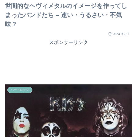
で
世間的なヘヴィメタルのイメージを作ってし
まったバンドたち – 速い・うるさい・不気
味？
2024.05.21
スポンサーリンク
ハードロック