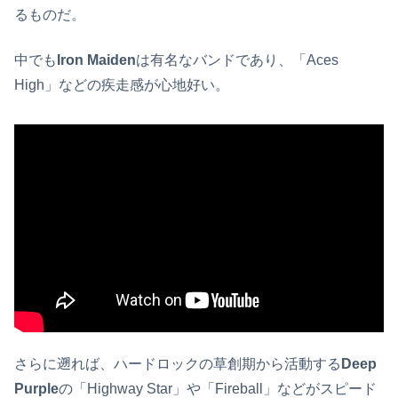
るものだ。
中でも
Iron Maiden
は有名なバンドであり、「Aces
High」などの疾走感が心地好い。
さらに遡れば、ハードロックの草創期から活動する
Deep
Purple
の「Highway Star」や「Fireball」などがスピード