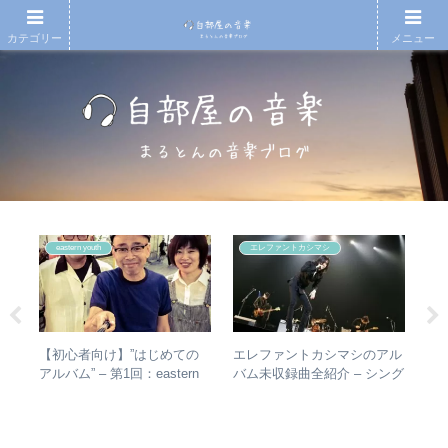
カテゴリー
メニュー
eastern youth
エレファントカシマシ
散～
【初心者向け】”はじめての
エレファントカシマシのアル
【
みを
アルバム” – 第1回：eastern
バム未収録曲全紹介 – シング
月7
動年
youth
ルのカップリングからレアな
An
全紹
未発表曲まで
20
今