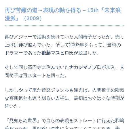
再び苦難の道～表現の軸を得る – 15th『未来浪
漫派』（2009）
再びメジャーで活動を続けていた人間椅子だったが、売り
上げは伸び悩んでいた。そして2003年をもって、当時の
ドラマーであった
後藤マスヒロ
氏が脱退した。
そして同じ高円寺に住んでいた
ナカジマノブ
氏が加入、人
間椅子は再スタートを切った。
しかしやって来た音楽ジャンルも違えば、人間椅子の陰気
な雰囲気とも違う明るい人柄に、最初はちぐはぐな時期が
続いた。
『見知らぬ世界』で自らの表現をストレートに行えた和嶋
氏だったが、再び迷いの中に入っていくこととなる。表