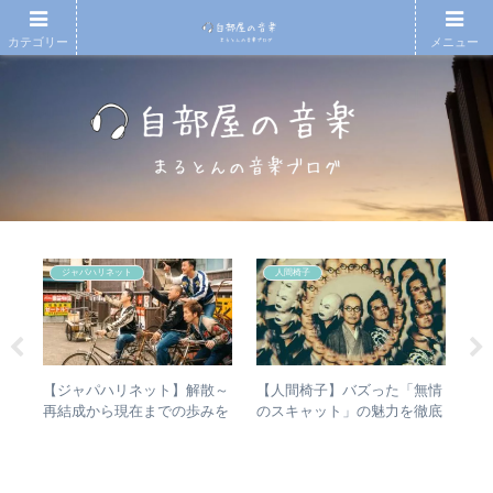
カテゴリー
メニュー
ジャパハリネット
人間椅子
の
【ジャパハリネット】解散～
【人間椅子】バズった「無情
ジ
フ
再結成から現在までの歩みを
のスキャット」の魅力を徹底
めの
振り返る – 再結成後の活動年
的に掘り下げてみた
レビ
表＆シングル・アルバム全紹
介