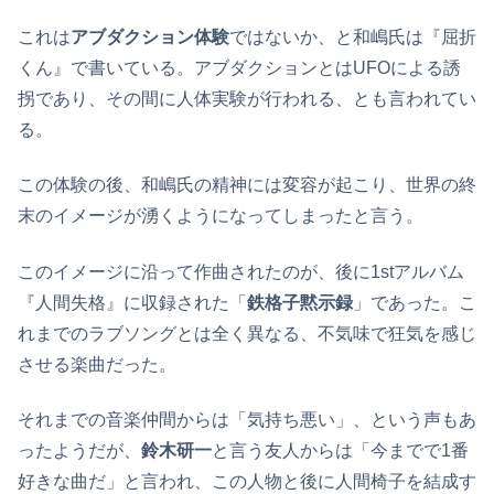
これは
アブダクション体験
ではないか、と和嶋氏は『屈折
くん』で書いている。アブダクションとはUFOによる誘
拐であり、その間に人体実験が行われる、とも言われてい
る。
この体験の後、和嶋氏の精神には変容が起こり、世界の終
末のイメージが湧くようになってしまったと言う。
このイメージに沿って作曲されたのが、後に1stアルバム
『人間失格』に収録された「
鉄格子黙示録
」であった。こ
れまでのラブソングとは全く異なる、不気味で狂気を感じ
させる楽曲だった。
それまでの音楽仲間からは「気持ち悪い」、という声もあ
ったようだが、
鈴木研一
と言う友人からは「今までで1番
好きな曲だ」と言われ、この人物と後に人間椅子を結成す