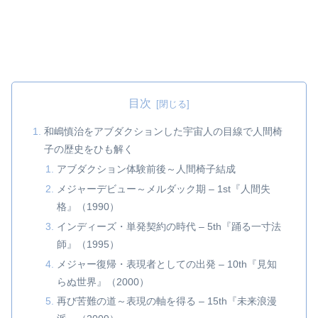
目次
和嶋慎治をアブダクションした宇宙人の目線で人間椅
子の歴史をひも解く
アブダクション体験前後～人間椅子結成
メジャーデビュー～メルダック期 – 1st『人間失
格』（1990）
インディーズ・単発契約の時代 – 5th『踊る一寸法
師』（1995）
メジャー復帰・表現者としての出発 – 10th『見知
らぬ世界』（2000）
再び苦難の道～表現の軸を得る – 15th『未来浪漫