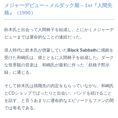
メジャーデビュー～メルダック期 – 1st『人間失
格』（1990）
鈴木氏と出会って人間椅子を結成し、とにかくメジャーデ
ビューまでは運命的なことの連続だった。
浪人時代に鈴木氏が啓蒙していた
Black Sabbath
に感銘を
受けた和嶋氏は、彼とともに人間椅子を結成した。ダーク
な世界観の音楽は、和嶋氏が最初に作った「鉄格子黙示
録」に通じる。
そして鈴木氏は就職先の内定をもらっていながら、和嶋氏
とCDショップでばったりと出会い、バンドを続けること
を話す、と言うあまりに運命的なエピソードもファンの間
では有名である。