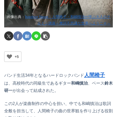
画像出典：
livedoor News：人間椅子・和嶋慎治が学ぶ大人のテ
ルミン講座～摩訶不思議な世界へようこそ～
+5
人間椅子
バンド生活34年となるハードロックバンド
は、高校時代の同級生であるギター
和嶋慎治
、ベース
鈴木
研一
が出会って結成された。
この2人が楽曲制作の中心を担い、中でも和嶋慎治は歌詞
全般を担当して、人間椅子の曲の世界観を作り上げる役割