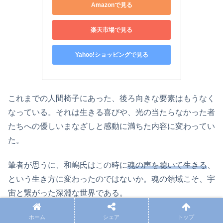
Amazonで見る
楽天市場で見る
Yahoo!ショッピングで見る
これまでの人間椅子にあった、後ろ向きな要素はもうなく
なっている。それは生きる喜びや、光の当たらなかった者
たちへの優しいまなざしと感動に満ちた内容に変わってい
た。
筆者が思うに、和嶋氏はこの時に
魂の声を聴いて生きる
、
という生き方に変わったのではないか。魂の領域こそ、宇
宙と繋がった深淵な世界である。
ホーム
シェア
トップ
筆者の仮説であるが、この辺りで、かつてアブダクション