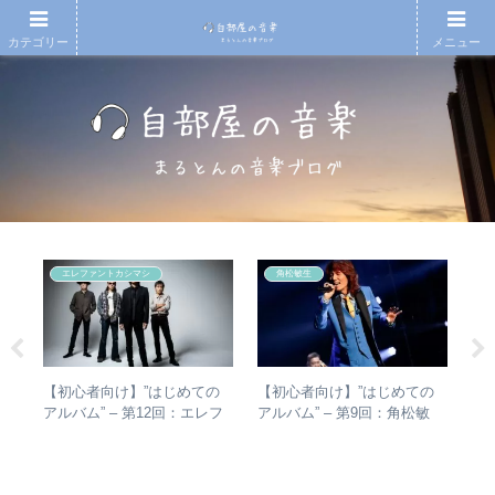
カテゴリー
メニュー
エレファントカシマシ
角松敏生
【初心者向け】”はじめての
【初心者向け】”はじめての
RI
があ
アルバム” – 第12回：エレフ
アルバム” – 第9回：角松敏
は
し
ァントカシマシ おすすめの
生 各年代のおすすめ名盤を
か
楽・
聴き進め方＋全アルバムレビ
1枚ずつ選出！
ト
ュー