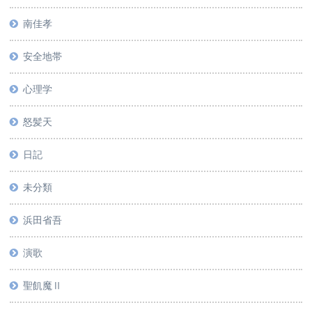
南佳孝
安全地帯
心理学
怒髪天
日記
未分類
浜田省吾
演歌
聖飢魔Ⅱ