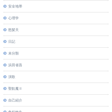
安全地帯
心理学
怒髪天
日記
未分類
浜田省吾
演歌
聖飢魔Ⅱ
自己紹介
角松敏生