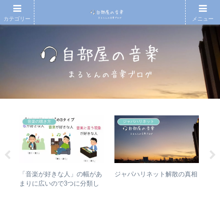
カテゴリー
メニュー
音楽の聴き方
ジャパハリネット
の
「音楽が好きな人」の幅があ
【
ジャパハリネット解散の真相
フ
まりに広いので3つに分類し
月7
めの
て整理してみた – 歌・音楽・
An
レビ
音楽と言う現象
20
今