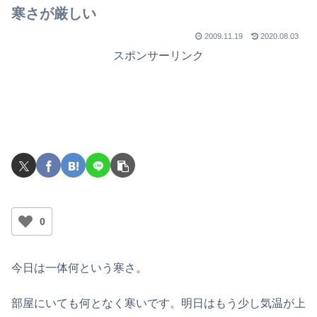
で
寒さが厳しい
2009.11.19
2020.08.03
スポンサーリンク
0
今日は一体何という寒さ。
部屋にいても何となく寒いです。明日はもう少し気温が上