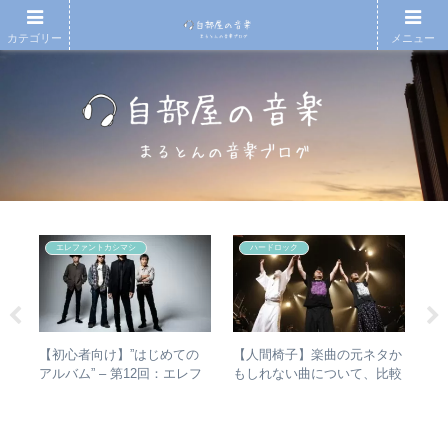
カテゴリー
メニュー
エレファントカシマシ
ハードロック
ハー
【初心者向け】”はじめての
【人間椅子】楽曲の元ネタか
【
」
アルバム” – 第12回：エレフ
もしれない曲について、比較
アル
ー
ァントカシマシ おすすめの
検証してみた
子
聴き進め方＋全アルバムレビ
ア
ュー