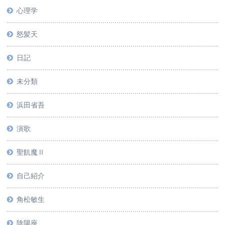
心理学
怒髪天
日記
未分類
浜田省吾
演歌
聖飢魔Ⅱ
自己紹介
角松敏生
陰陽座