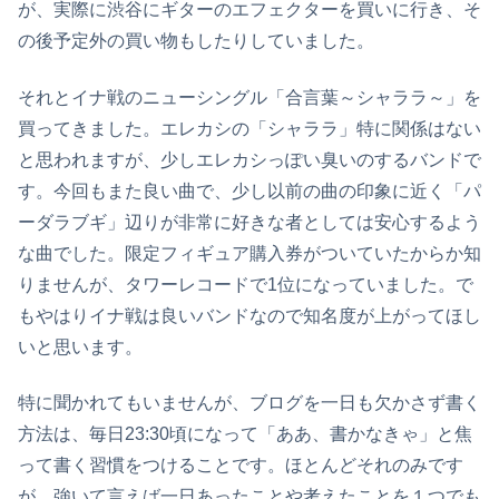
が、実際に渋谷にギターのエフェクターを買いに行き、そ
の後予定外の買い物もしたりしていました。
それとイナ戦のニューシングル「合言葉～シャララ～」を
買ってきました。エレカシの「シャララ」特に関係はない
と思われますが、少しエレカシっぽい臭いのするバンドで
す。今回もまた良い曲で、少し以前の曲の印象に近く「パ
ーダラブギ」辺りが非常に好きな者としては安心するよう
な曲でした。限定フィギュア購入券がついていたからか知
りませんが、タワーレコードで1位になっていました。で
もやはりイナ戦は良いバンドなので知名度が上がってほし
いと思います。
特に聞かれてもいませんが、ブログを一日も欠かさず書く
方法は、毎日23:30頃になって「ああ、書かなきゃ」と焦
って書く習慣をつけることです。ほとんどそれのみです
が、強いて言えば一日あったことや考えたことを１つでも