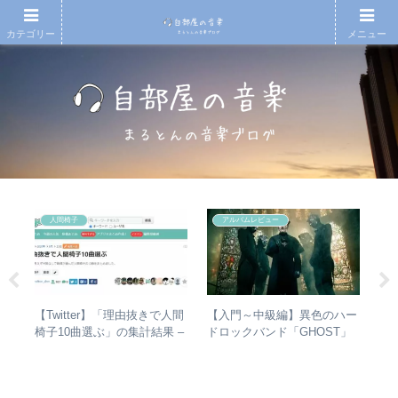
カテゴリー
メニュー
人間椅子
アルバムレビュー
の
【Twitter】「理由抜きで人間
【入門～中級編】異色のハー
【
魔
椅子10曲選ぶ」の集計結果 –
ドロックバンド「GHOST」
の
ルバ
人気曲ランキング・傾向分析
紹介＋全アルバムレビュー
的
ルア