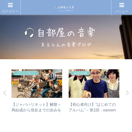
カテゴリー
メニュー
ジャパハリネット
eastern youth
タか
【ジャパハリネット】解散～
【初心者向け】”はじめての
や
比較
再結成から現在までの歩みを
アルバム” – 第1回：eastern
シ
振り返る – 再結成後の活動年
youth
は？
表＆シングル・アルバム全紹
バ
介