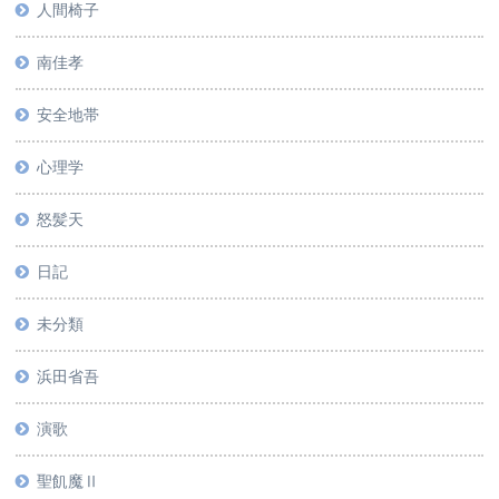
人間椅子
南佳孝
安全地帯
心理学
怒髪天
日記
未分類
浜田省吾
演歌
聖飢魔Ⅱ