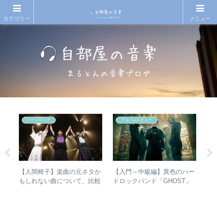
カテゴリー
メニュー
ハードロック
アルバムレビュー
の
【人間椅子】楽曲の元ネタか
【入門～中級編】異色のハー
ジ
フ
もしれない曲について、比較
ドロックバンド「GHOST」
めの
検証してみた
紹介＋全アルバムレビュー
レビ