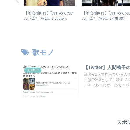
マシのアル
【初心者向け】”はじめてのア
【初心者向け】”はじめての
– シング
ルバム” – 第1回：eastern
ルバム” – 第5回：聖飢魔
からレアな
youth
おすすめのベストアルバム
おすすめのオリジナルアル
ムは？
歌モノ
【Twitter】人間
人間椅子
筆者が1人でやっている人
回は第3弾として、歌モノ
ンルであったが、あえてポ
スポ