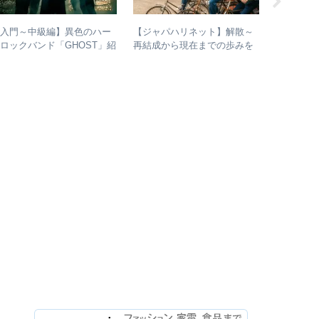
【入門～中級編】異色のハー
【ジャパハリネット】解散～
RINGOM
ロックバンド「GHOST」紹
再結成から現在までの歩みを
なぜ今全
介＋全アルバムレビュー
振り返る – 再結成後の活動年
– 公式・
表＆シングル・アルバム全紹
ら読み取
介