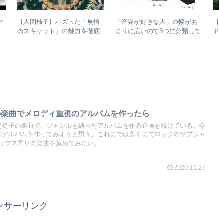
ア
【人間椅子】バズった「無情
「音楽が好きな人」の幅があ
Ⅱ
のスキャット」の魅力を徹底
ド
まりに広いので3つに分類して
、
的に掘り下げてみた
整理してみた – 歌・音楽・音
バ
楽と言う現象
椅子の楽曲でメロディ重視のアルバムを作ったら
間椅子の楽曲で、ジャンルを縛ったアルバムを作る企画を続けている。今
のアルバムを作ってみようと思う。これまではあくまでロックのサブジャ
ップス寄りの楽曲を集めてみたい。
2020.11.27
ンサーリンク