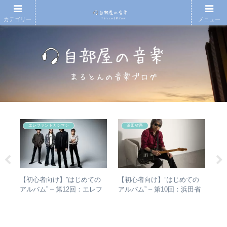
カテゴリー
メニュー
エレファントカシマシ
浜田省吾
の
【初心者向け】”はじめての
【初心者向け】”はじめての
【
椅
アルバム” – 第12回：エレフ
アルバム” – 第10回：浜田省
再
と全
ァントカシマシ おすすめの
吾 おすすめのアルバムの聴
振
聴き進め方＋全アルバムレビ
き進め方とは？
表
ュー
介