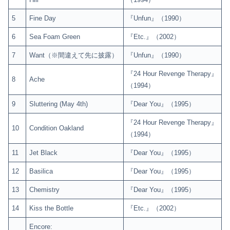
5
Fine Day
『Unfun』（1990）
6
Sea Foam Green
『Etc.』（2002）
7
Want（※間違えて先に披露）
『Unfun』（1990）
『24 Hour Revenge Therapy』
8
Ache
（1994）
9
Sluttering (May 4th)
『Dear You』（1995）
『24 Hour Revenge Therapy』
10
Condition Oakland
（1994）
11
Jet Black
『Dear You』（1995）
12
Basilica
『Dear You』（1995）
13
Chemistry
『Dear You』（1995）
14
Kiss the Bottle
『Etc.』（2002）
Encore: