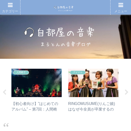
カテゴリー
メニュー
人間椅子
アイドル
【初心者向け】”はじめての
RINGOMUSUME(りんご娘)
【
真相
アルバム” – 第7回：人間椅
はなぜ今全員が卒業するの
も
子 絶対おすすめの名盤と全
か？ – 公式・メンバーコメン
と
アルバムレビューも
トから読み取れること