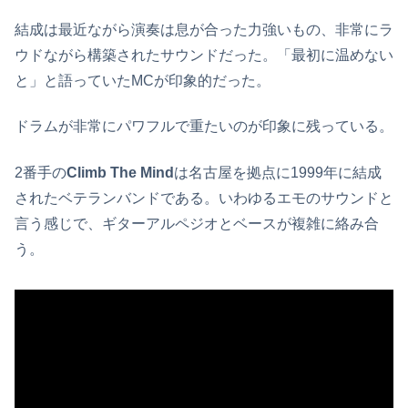
結成は最近ながら演奏は息が合った力強いもの、非常にラ
ウドながら構築されたサウンドだった。「最初に温めない
と」と語っていたMCが印象的だった。
ドラムが非常にパワフルで重たいのが印象に残っている。
2番手の
Climb The Mind
は名古屋を拠点に1999年に結成
されたベテランバンドである。いわゆるエモのサウンドと
言う感じで、ギターアルペジオとベースが複雑に絡み合
う。