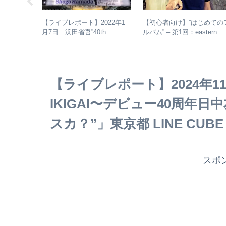
じめてのア
【初心者向け】”はじめての
【ライブレポート】2022年1
：エレファン
ルバム” – 第1回：eastern
月7日 浜田省吾”40th
すめの聴き
youth
Anniversary ON THE ROAD
ムレビュー
2022 LIVE at 武道館” – なぜ
今、武道館再現セットリスト
でライブを行ったのか？
【ライブレポート】2024年1
IKIGAI〜デビュー40周年日中
スカ？”」東京都 LINE CUBE 
スポ