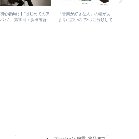
初心者向け】”はじめてのア
【Twitt
「音楽が好きな人」の幅があ
バム” – 第10回：浜田省吾
椅子10曲
まりに広いので3つに分類して
おすすめのアルバムの聴き進
人気曲ラ
整理してみた – 歌・音楽・音
め方とは？
楽と言う現象