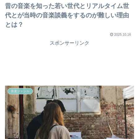
で
昔の音楽を知った若い世代とリアルタイム世
代とが当時の音楽談義をするのが難しい理由
とは？
2025.10.16
スポンサーリンク
音楽ジャンル