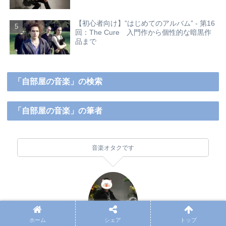
【初心者向け】”はじめてのアルバム” - 第16
回：The Cure 入門作から個性的な暗黒作
品まで
「自部屋の音楽」の検索
「自部屋の音楽」の筆者
音楽オタクです
ホーム
シェア
トップ