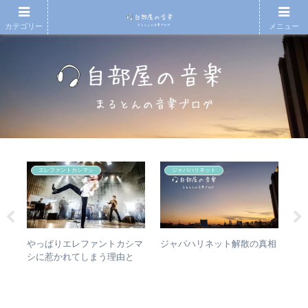
カテゴリー
メニュー
エレファントカシマシ
ジャパハリネット
の
やっぱりエレファントカシマ
【
ジャパハリネット解散の真相
椅
シに惹かれてしまう理由と
月7
と全
は？ – ずっと”未完成”の最強
An
バンドの魅力
20
今