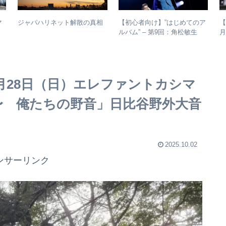
マ
【初心者向け】”はじめてのア
ジャパハリネット解散の真相
【
ルバム” – 第9回：角松敏生
月
強
各年代のおすすめ名盤を1枚ず
A
つ選出！
2
9月28日（日）エレファントカシマ
nal〜 俺たちの野音」日比谷野外大音
2025.10.02
ンサーリンク