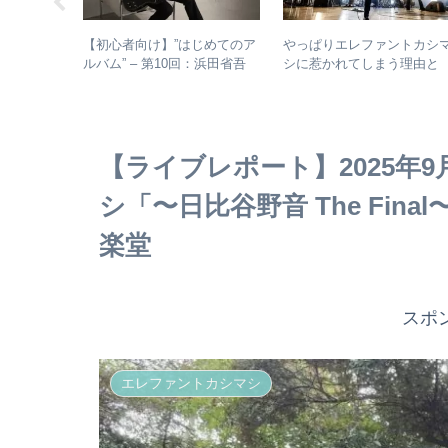
異色のハー
【初心者向け】”はじめてのア
やっぱりエレファントカシ
HOST」紹
ルバム” – 第10回：浜田省吾
シに惹かれてしまう理由と
ビュー
おすすめのアルバムの聴き進
は？ – ずっと”未完成”の最
め方とは？
バンドの魅力
【ライブレポート】2025年
シ「〜日比谷野音 The Fi
楽堂
スポ
エレファントカシマシ