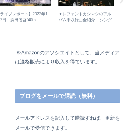
エレファントカシマシのアル
【人間椅
ライブレポート】2022年1
バム未収録曲全紹介 – シング
もしれな
7日 浜田省吾”40th
ルのカップリングからレアな
検証して
nniversary ON THE ROAD
未発表曲まで
022 LIVE at 武道館” – なぜ
今、武道館再現セットリスト
でライブを行ったのか？
※Amazonのアソシエイトとして、当メディア
は適格販売により収入を得ています。
ブログをメールで購読（無料）
メールアドレスを記入して購読すれば、更新を
メールで受信できます。