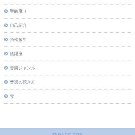
聖飢魔Ⅱ
自己紹介
角松敏生
陰陽座
音楽ジャンル
音楽の聴き方
食