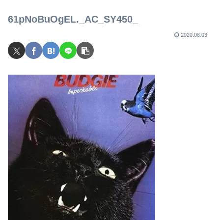
ュ
61pNoBuOgEL._AC_SY450_
2020.08.03