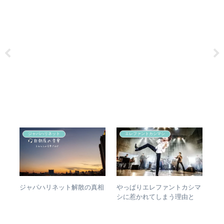
ジャパハリネット
エレファントカシマシ
の
やっぱりエレファントカシマ
【
ジャパハリネット解散の真相
n
シに惹かれてしまう理由と
アル
は？ – ずっと”未完成”の最強
ァ
バンドの魅力
聴