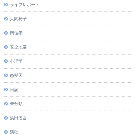
ライブレポート
人間椅子
南佳孝
安全地帯
心理学
怒髪天
日記
未分類
浜田省吾
演歌