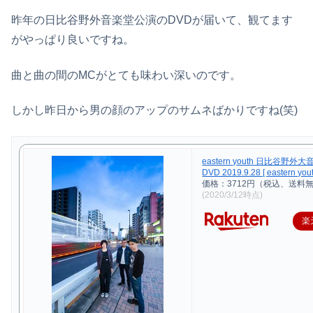
昨年の日比谷野外音楽堂公演のDVDが届いて、観てます
がやっぱり良いですね。
曲と曲の間のMCがとても味わい深いのです。
しかし昨日から男の顔のアップのサムネばかりですね(笑)
eastern youth 日比谷野
DVD 2019.9.28 [ eastern yout
価格：3712円（税込、送料無
(2020/3/12時点)
楽