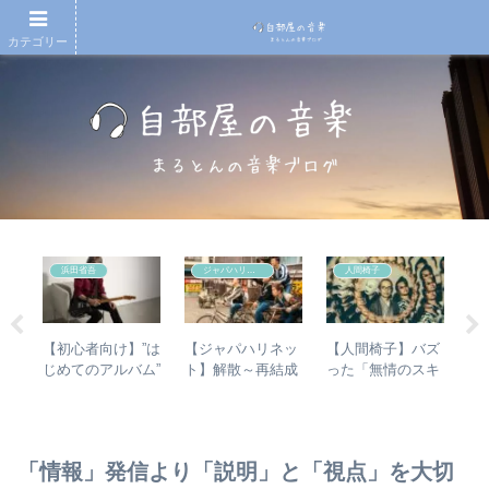
カテゴリー
浜田省吾
ジャパハリネット
人間椅子
理由
【初心者向け】”は
【ジャパハリネッ
【人間椅子】バズ
【
10
じめてのアルバム”
ト】解散～再結成
った「無情のスキ
異
結
– 第10回：浜田省
から現在までの歩
ャット」の魅力を
ク
ンキ
吾 おすすめのア
みを振り返る – 再
徹底的に掘り下げ
「
ルバムの聴き進め
結成後の活動年表
てみた
＋
方とは？
＆シングル・アル
ュ
「情報」発信より「説明」と「視点」を大切
バム全紹介