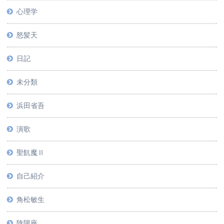
心理学
怒髪天
日記
未分類
浜田省吾
演歌
聖飢魔Ⅱ
自己紹介
角松敏生
陰陽座