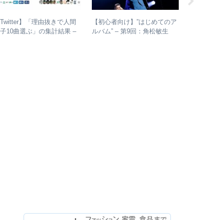
Twitter】「理由抜きで人間
【初心者向け】”はじめてのア
【ジャパ
子10曲選ぶ」の集計結果 –
ルバム” – 第9回：角松敏生
再結成か
人気曲ランキング・傾向分析
各年代のおすすめ名盤を1枚ず
振り返る 
つ選出！
表＆シン
介