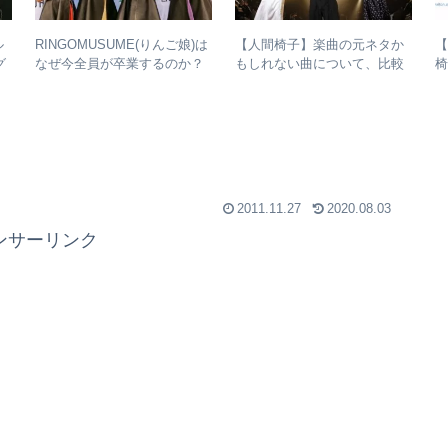
ル
RINGOMUSUME(りんご娘)は
【人間椅子】楽曲の元ネタか
【
グ
なぜ今全員が卒業するのか？
もしれない曲について、比較
椅
な
– 公式・メンバーコメントか
検証してみた
ら読み取れること
2011.11.27
2020.08.03
ンサーリンク