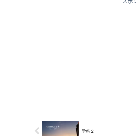
スポ
学祭２