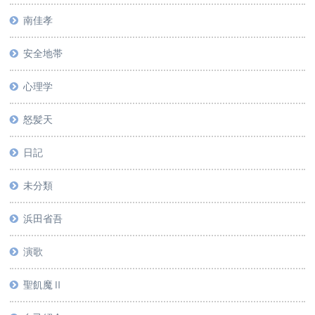
南佳孝
安全地帯
心理学
怒髪天
日記
未分類
浜田省吾
演歌
聖飢魔Ⅱ