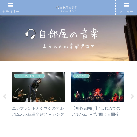
カテゴリー
メニュー
エレファントカシマシ
人間椅子
エレファントカシマシのアル
【初心者向け】”はじめての
【
があ
バム未収録曲全紹介 – シング
アルバム” – 第7回：人間椅
アル
し
ルのカップリングからレアな
子 絶対おすすめの名盤と全
生
楽・
未発表曲まで
アルバムレビューも
1