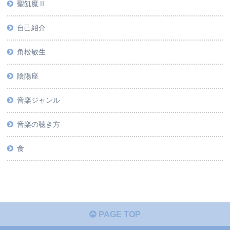
聖飢魔Ⅱ
自己紹介
角松敏生
陰陽座
音楽ジャンル
音楽の聴き方
食
PAGE TOP