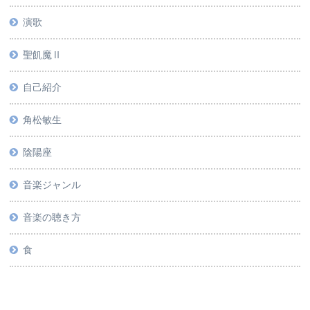
演歌
聖飢魔Ⅱ
自己紹介
角松敏生
陰陽座
音楽ジャンル
音楽の聴き方
食