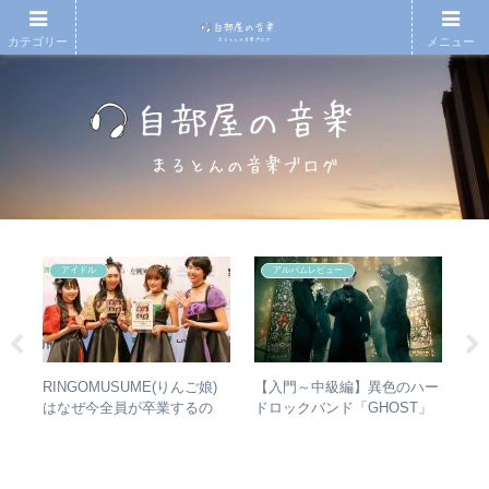
カテゴリー
メニュー
アイドル
アルバムレビュー
RINGOMUSUME(りんご娘)
【入門～中級編】異色のハー
エ
があ
はなぜ今全員が卒業するの
ドロックバンド「GHOST」
バ
し
か？ – 公式・メンバーコメン
紹介＋全アルバムレビュー
ル
楽・
トから読み取れること
未