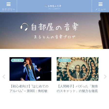
カテゴリー
メニュー
角松敏生
人間椅子
e
人間
【初心者向け】”はじめての
【人間椅子】バズった「無情
【
 –
アルバム” – 第9回：角松敏
のスキャット」の魅力を徹底
アル
分析
生 各年代のおすすめ名盤を
的に掘り下げてみた
you
1枚ずつ選出！