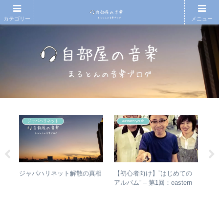
カテゴリー
メニュー
ジャパハリネット
eastern youth
【初心者向け】”はじめての
【
1
ジャパハリネット解散の真相
アルバム” – 第1回：eastern
アル
youth
子
AD
ア
なぜ
スト